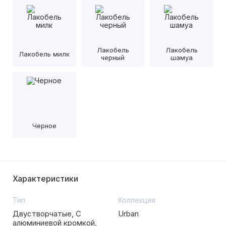
Лакобель
Лакобель
Лакобель милк
черный
шамуа
Черное
Характеристики
Тип
Коллекция
Двустворчатые, С
Urban
алюминиевой кромкой,