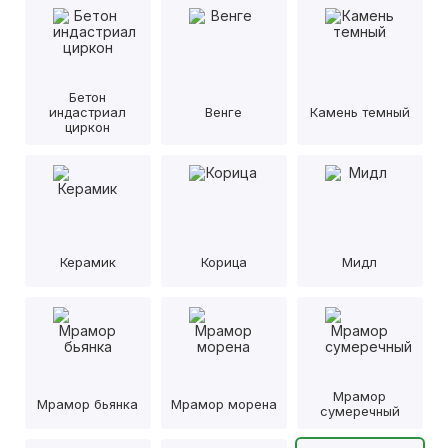
Бетон
индастриал
Венге
Камень темный
циркон
Керамик
Корица
Мидл
Мрамор
Мрамор бьянка
Мрамор морена
сумеречный