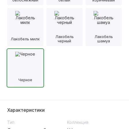
белоснежный
белый
коричневый
Лакобель
Лакобель
Лакобель милк
черный
шамуа
Черное
Характеристики
Тип
Коллекция