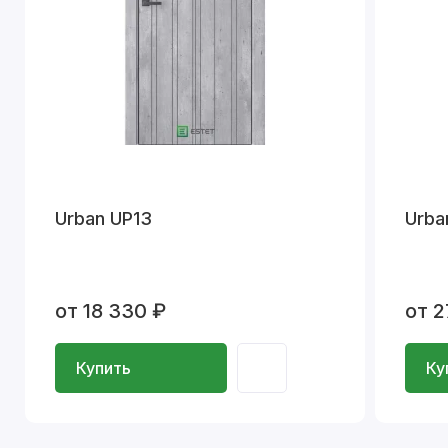
Urban UP13
Urba
от 18 330 ₽
от 2
Купить
Ку