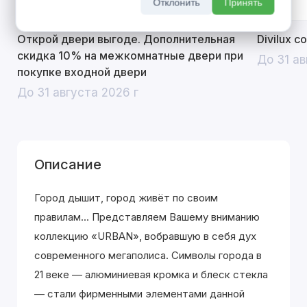
Отклонить
Принять
Открой двери выгоде. Дополнительная
Divilux 
скидка 10% на межкомнатные двери при
До 31 ав
покупке входной двери
До 31 августа 2026 г
Описание
Город дышит, город живёт по своим
правилам... Представляем Вашему вниманию
коллекцию «URBAN», вобравшую в себя дух
современного мегаполиса. Символы города в
21 веке — алюминиевая кромка и блеск стекла
— стали фирменными элементами данной