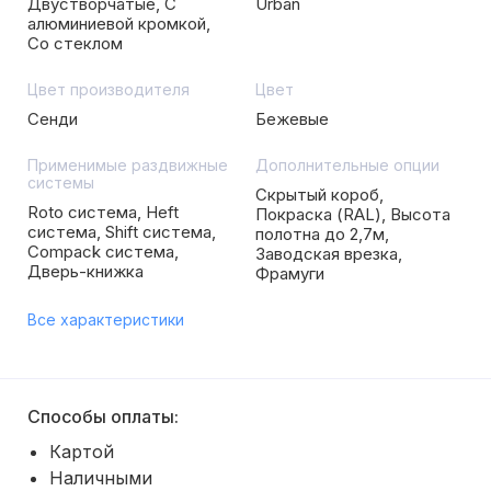
Двустворчатые, С
Urban
алюминиевой кромкой,
Со стеклом
Цвет производителя
Цвет
Сенди
Бежевые
Применимые раздвижные
Дополнительные опции
системы
Скрытый короб,
Roto система, Heft
Покраска (RAL), Высота
система, Shift система,
полотна до 2,7м,
Compack система,
Заводская врезка,
Дверь-книжка
Фрамуги
Все характеристики
Способы оплаты:
Картой
Наличными