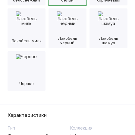
белоснежный
белый
коричневый
Лакобель
Лакобель
Лакобель милк
черный
шамуа
Черное
Характеристики
Тип
Коллекция