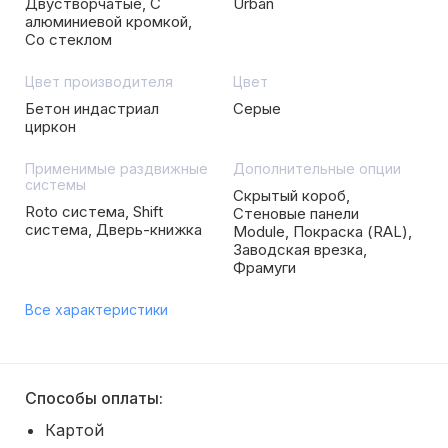
Двустворчатые, С
Urban
алюминиевой кромкой,
Со стеклом
Цвет производителя
Цвет
Бетон индастриал
Серые
циркон
Применимые раздвижные
Дополнительные опции
системы
Скрытый короб,
Roto система, Shift
Стеновые панели
система, Дверь-книжка
Module, Покраска (RAL),
Заводская врезка,
Фрамуги
Все характеристики
Способы оплаты:
Картой