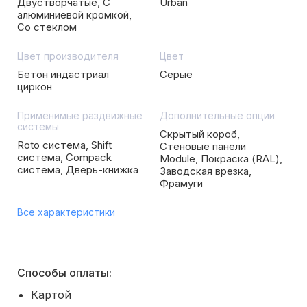
Двустворчатые, С
Urban
алюминиевой кромкой,
Со стеклом
Цвет производителя
Цвет
Бетон индастриал
Серые
циркон
Применимые раздвижные
Дополнительные опции
системы
Скрытый короб,
Roto система, Shift
Стеновые панели
система, Compack
Module, Покраска (RAL),
система, Дверь-книжка
Заводская врезка,
Фрамуги
Все характеристики
Способы оплаты:
Картой