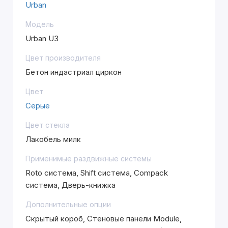
Urban
Модель
Urban U3
Цвет производителя
Бетон индастриал циркон
Цвет
Серые
Цвет стекла
Лакобель милк
Применимые раздвижные системы
Roto система, Shift система, Compack
система, Дверь-книжка
Дополнительные опции
Скрытый короб, Стеновые панели Module,