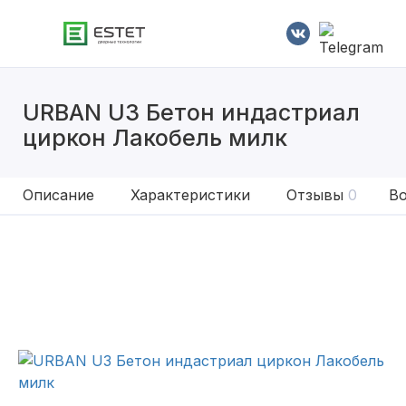
URBAN U3 Бетон индастриал
циркон Лакобель милк
Описание
Характеристики
Отзывы
0
Во