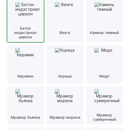
Бетон
индастриал
Венге
Камень темный
циркон
Керамик
Корица
Мидл
Мрамор
Мрамор бьянка
Мрамор морена
сумеречный