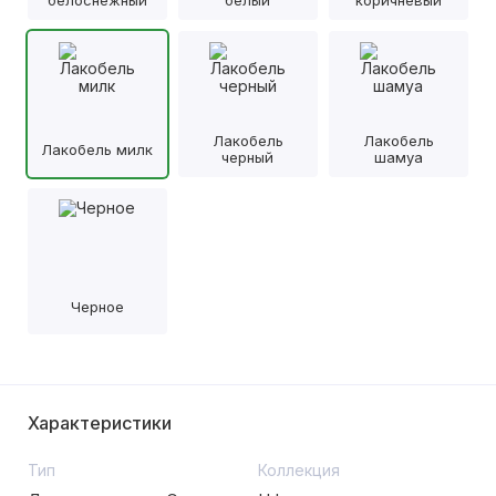
белоснежный
белый
коричневый
Лакобель
Лакобель
Лакобель милк
черный
шамуа
Черное
Характеристики
Тип
Коллекция