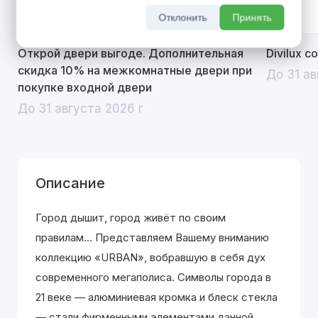
Отклонить
Принять
Открой двери выгоде. Дополнительная
Divilux 
скидка 10% на межкомнатные двери при
До 31 ав
покупке входной двери
До 31 августа 2026 г
Описание
Город дышит, город живёт по своим
правилам... Представляем Вашему вниманию
коллекцию «URBAN», вобравшую в себя дух
современного мегаполиса. Символы города в
21 веке — алюминиевая кромка и блеск стекла
— стали фирменными элементами данной