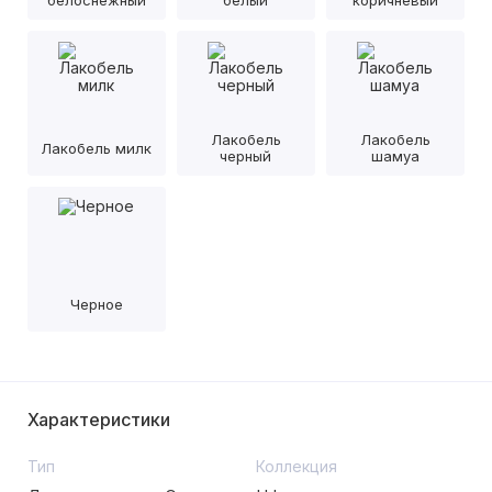
белоснежный
белый
коричневый
Лакобель
Лакобель
Лакобель милк
черный
шамуа
Черное
Характеристики
Тип
Коллекция