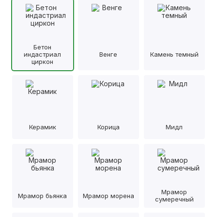
Бетон
индастриал
Венге
Камень темный
циркон
Керамик
Корица
Мидл
Мрамор
Мрамор бьянка
Мрамор морена
сумеречный