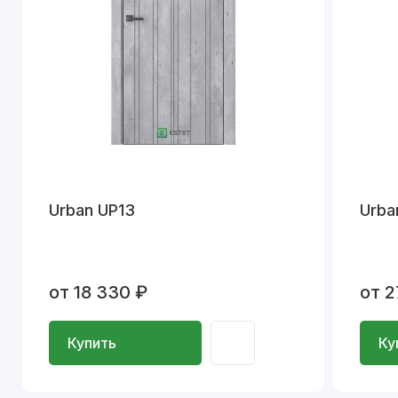
Urban UP13
Urba
от 18 330 ₽
от 2
Купить
Ку