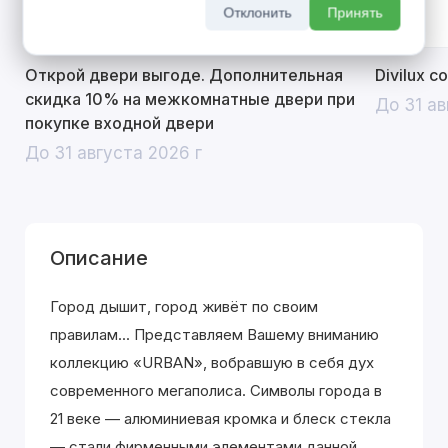
Отклонить
Принять
Открой двери выгоде. Дополнительная
Divilux 
скидка 10% на межкомнатные двери при
До 31 ав
покупке входной двери
До 31 августа 2026 г
Описание
Город дышит, город живёт по своим
правилам... Представляем Вашему вниманию
коллекцию «URBAN», вобравшую в себя дух
современного мегаполиса. Символы города в
21 веке — алюминиевая кромка и блеск стекла
— стали фирменными элементами данной