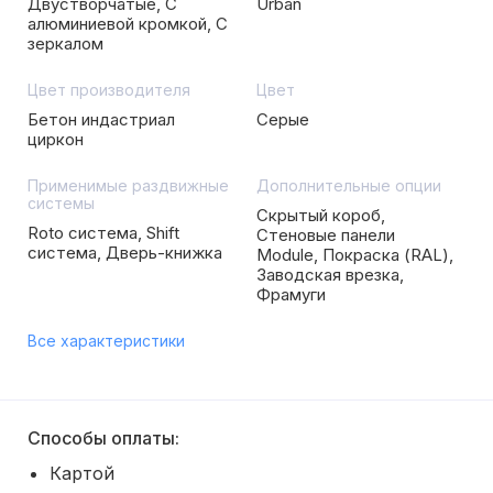
Двустворчатые, С
Urban
алюминиевой кромкой, С
зеркалом
Цвет производителя
Цвет
Бетон индастриал
Серые
циркон
Применимые раздвижные
Дополнительные опции
системы
Скрытый короб,
Roto система, Shift
Стеновые панели
система, Дверь-книжка
Module, Покраска (RAL),
Заводская врезка,
Фрамуги
Все характеристики
Способы оплаты:
Картой