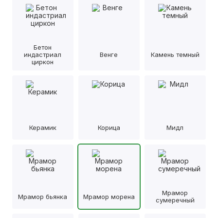
Бетон
индастриал
Венге
Камень темный
циркон
Керамик
Корица
Мидл
Мрамор
Мрамор бьянка
Мрамор морена
сумеречный