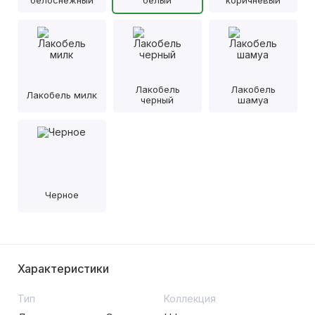
белоснежный
белый
коричневый
Лакобель
Лакобель
Лакобель милк
черный
шамуа
Черное
Характеристики
Тип
Коллекция