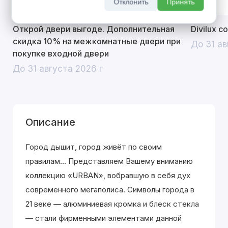
Отклонить
Принять
Открой двери выгоде. Дополнительная
Divilux 
скидка 10% на межкомнатные двери при
До 31 ав
покупке входной двери
До 31 августа 2026 г
Описание
Город дышит, город живёт по своим
правилам... Представляем Вашему вниманию
коллекцию «URBAN», вобравшую в себя дух
современного мегаполиса. Символы города в
21 веке — алюминиевая кромка и блеск стекла
— стали фирменными элементами данной