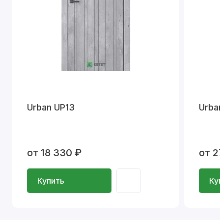
Urban UP13
Urba
от 18 330 ₽
от 2
Купить
Ку