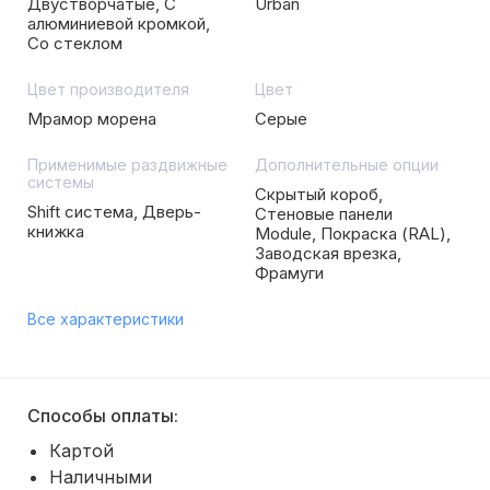
Двустворчатые, С
Urban
алюминиевой кромкой,
Со стеклом
Цвет производителя
Цвет
Мрамор морена
Серые
Применимые раздвижные
Дополнительные опции
системы
Скрытый короб,
Shift система, Дверь-
Стеновые панели
книжка
Module, Покраска (RAL),
Заводская врезка,
Фрамуги
Все характеристики
Способы оплаты:
Картой
Наличными