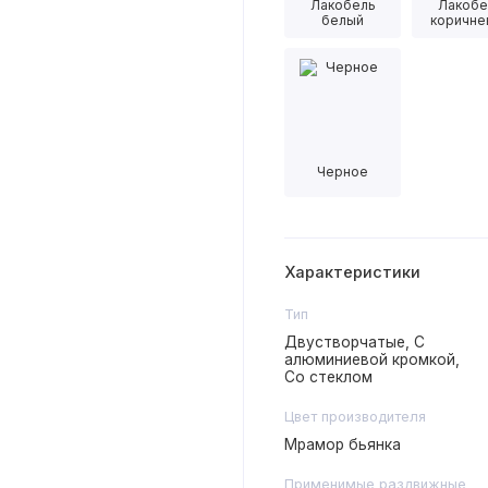
Лакобель
Лакобе
белый
коричне
Черное
Характеристики
Тип
Двустворчатые, С
алюминиевой кромкой,
Со стеклом
Цвет производителя
Мрамор бьянка
Применимые раздвижные