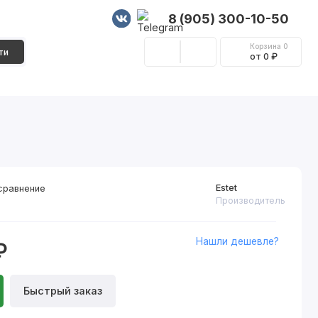
8 (905) 300-10-50
Корзина
0
ти
от 0 ₽
Стеновые панели
Фурнитура
Декор
Estet
сравнение
Производитель
Нашли дешевле?
₽
Быстрый заказ