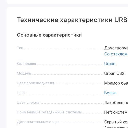
Технические характеристики UR
Основные характеристики
Тип
Двустворча
Со стеклом
Коллекция
Urban
Модель
Urban US2
Цвет производителя
Мрамор бья
Цвет
Белые
Цвет стекла
Лакобель ч
Применимые раздвижные системы
Heft систем
Дополнительные опции
Скрытый кор
Заводская в