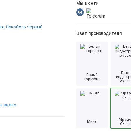
Мы в сети
Цвет производителя
Бето
Белый
индастр
горизонт
муссо
ь видео
Мрам
Мидл
бьянк