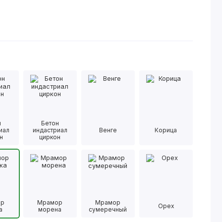
н
Бетон
иал
индастриал
Венге
Корица
н
циркон
ор
Мрамор
Мрамор
Орех
а
морена
сумеречный