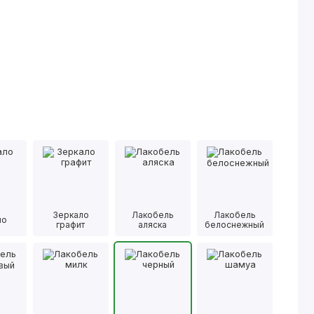
Зеркало
Лакобель
Лакобель
ло
графит
аляска
белоснежный