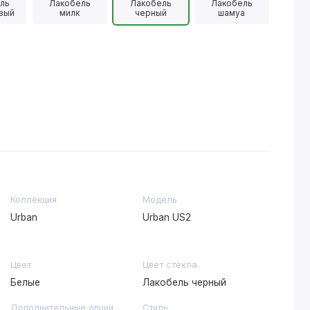
ль
Лакобель
Лакобель
Лакобель
вый
милк
черный
шамуа
Коллекция
Модель
Urban
Urban US2
Цвет
Цвет стекла
Белые
Лакобель черный
Дополнительные опции
Стиль