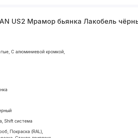
BAN US2 Мрамор бьянка Лакобель чёрн
тые, С алюминиевой кромкой,
нка
ерный
а, Shift система
об, Покраска (RAL),
резка, Стекло триплекс