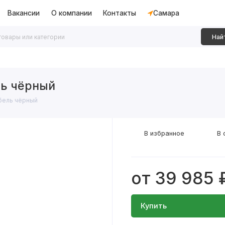
Вакансии
О компании
Контакты
Самара
Най
дки
Алюминиевые перегородки
Декоративные рейки
ль чёрный
бель чёрный
В избранное
В 
от 39 985 
Купить