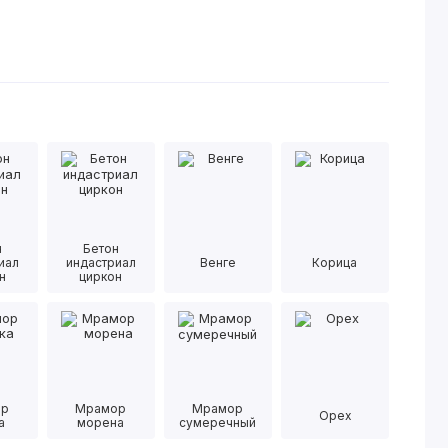
н
Бетон
иал
индастриал
Венге
Корица
н
циркон
ор
Мрамор
Мрамор
Орех
а
морена
сумеречный