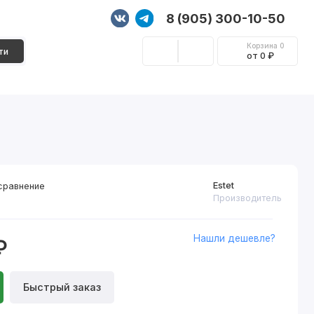
8 (905) 300-10-50
Корзина
0
ти
от 0 ₽
Стеновые панели
Фурнитура
Декор
Estet
сравнение
Производитель
Нашли дешевле?
₽
Быстрый заказ