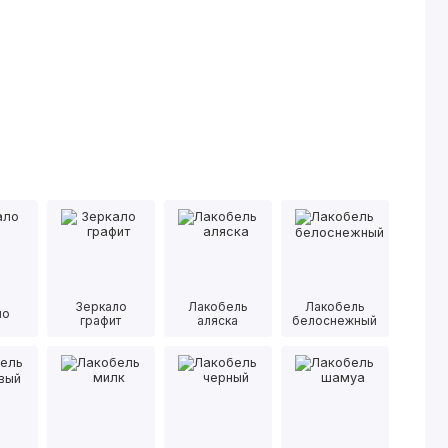
Зеркало
Лакобель
Лакобель
ло
графит
аляска
белоснежный