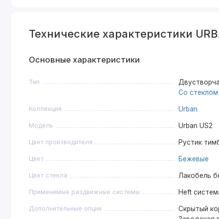
Технические характеристики URB
Основные характеристики
Тип
Двустворча
Со стеклом
Коллекция
Urban
Модель
Urban US2
Цвет производителя
Рустик тим
Цвет
Бежевые
Цвет стекла
Лакобель б
Применимые раздвижные системы
Heft систем
Дополнительные опции
Скрытый кор
Заводская в