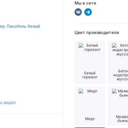
Мы в сети
Цвет производителя
Бето
Белый
индастр
горизонт
муссо
ь видео
Мрам
Мидл
бьянк