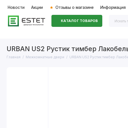
Новости
Акции
Отзывы о магазине
Информация
КАТАЛОГ ТОВАРОВ
Входные двери
Межкомнатные двери
Перегоро
URBAN US2 Рустик тимбер Лакобел
Главная
Межкомнатные двери
URBAN US2 Рустик тимбер Лакоб