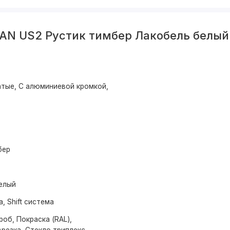
AN US2 Рустик тимбер Лакобель белый
тые, С алюминиевой кромкой,
бер
елый
а, Shift система
об, Покраска (RAL),
резка, Стекло триплекс