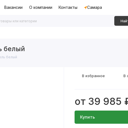
Вакансии
О компании
Контакты
Самара
Най
дки
Алюминиевые перегородки
Декоративные рейки
ь белый
ель белый
В избранное
В 
от 39 985 
Купить