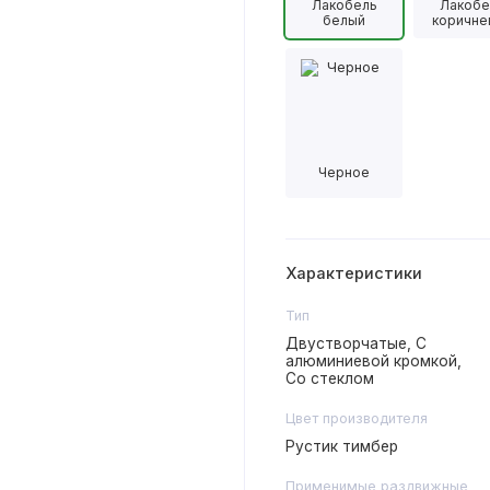
Лакобель
Лакобе
белый
коричне
Черное
Характеристики
Тип
Двустворчатые, С
алюминиевой кромкой,
Со стеклом
Цвет производителя
Рустик тимбер
Применимые раздвижные