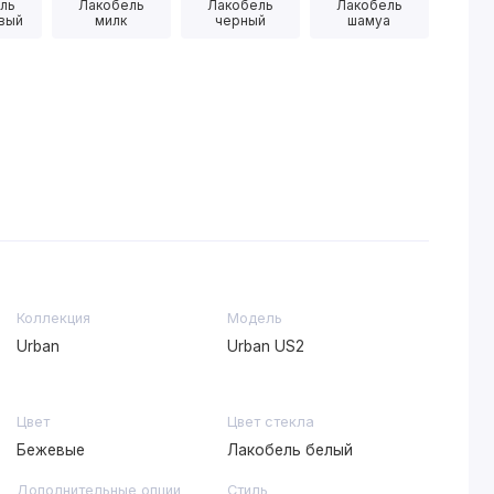
ль
Лакобель
Лакобель
Лакобель
вый
милк
черный
шамуа
Коллекция
Модель
Urban
Urban US2
Цвет
Цвет стекла
Бежевые
Лакобель белый
Дополнительные опции
Стиль