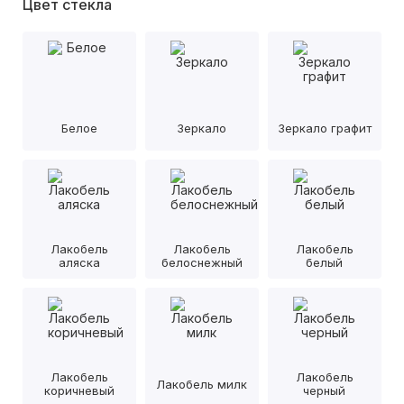
Цвет стекла
Белое
Зеркало
Зеркало графит
Лакобель
Лакобель
Лакобель
аляска
белоснежный
белый
Лакобель
Лакобель
Лакобель милк
коричневый
черный