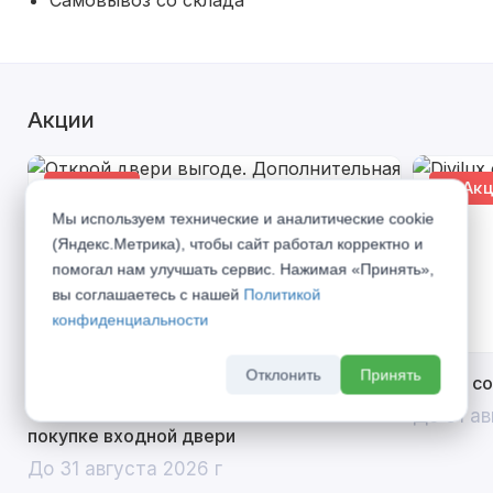
Самовывоз со склада
Акции
% Акция
% Акц
Мы используем технические и аналитические cookie
(Яндекс.Метрика), чтобы сайт работал корректно и
помогал нам улучшать сервис. Нажимая «Принять»,
вы соглашаетесь с нашей
Политикой
конфиденциальности
Отклонить
Принять
Открой двери выгоде. Дополнительная
Divilux 
скидка 10% на межкомнатные двери при
До 31 ав
покупке входной двери
До 31 августа 2026 г