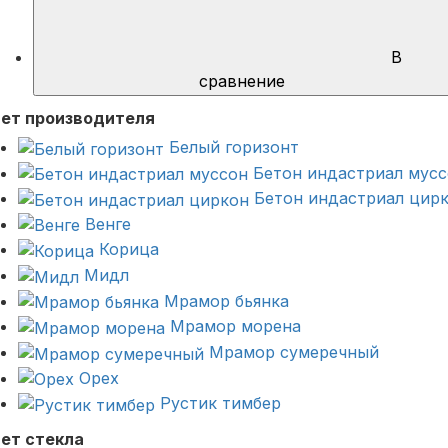
В
сравнение
ет производителя
Белый горизонт
Бетон индастриал мус
Бетон индастриал цир
Венге
Корица
Мидл
Мрамор бьянка
Мрамор морена
Мрамор сумеречный
Орех
Рустик тимбер
ет стекла