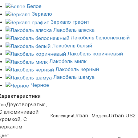
Белое
Зеркало
Зеркало графит
Лакобель аляска
Лакобель белоснежный
Лакобель белый
Лакобель коричневый
Лакобель милк
Лакобель черный
Лакобель шамуа
Черное
Характеристики
Двустворчатые,
Тип
С алюминиевой
Urban
Urban US2
Коллекция
Модель
кромкой, С
зеркалом
Цвет