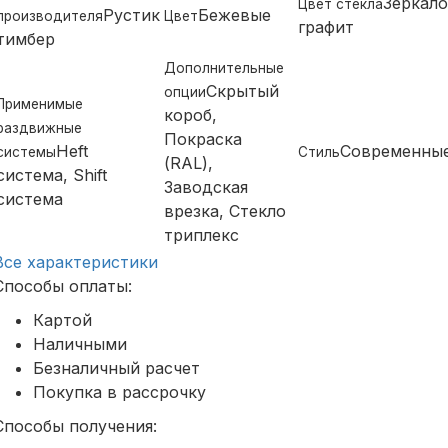
Зеркало
Цвет стекла
Рустик
Бежевые
производителя
Цвет
графит
тимбер
Дополнительные
Скрытый
опции
Применимые
короб,
раздвижные
Покраска
Heft
Современны
системы
Стиль
(RAL),
система, Shift
Заводская
система
врезка, Стекло
триплекс
Все характеристики
Способы оплаты:
Картой
Наличными
Безналичный расчет
Покупка в рассрочку
Способы получения: