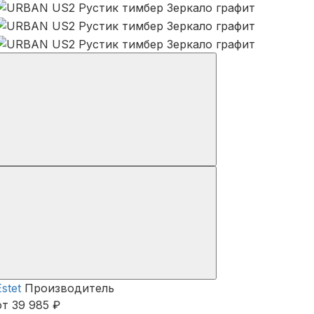
Estet
Производитель
от 39 985 ₽