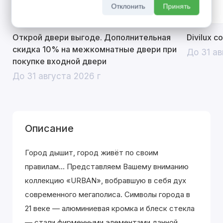
Отклонить
Принять
Открой двери выгоде. Дополнительная
Divilux 
скидка 10% на межкомнатные двери при
До 31 ав
покупке входной двери
До 31 августа 2026 г
Описание
Город дышит, город живёт по своим
правилам... Представляем Вашему вниманию
коллекцию «URBAN», вобравшую в себя дух
современного мегаполиса. Символы города в
21 веке — алюминиевая кромка и блеск стекла
— стали фирменными элементами данной