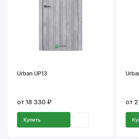
Urban UP13
Urba
от 18 330 ₽
от 2
Купить
Ку