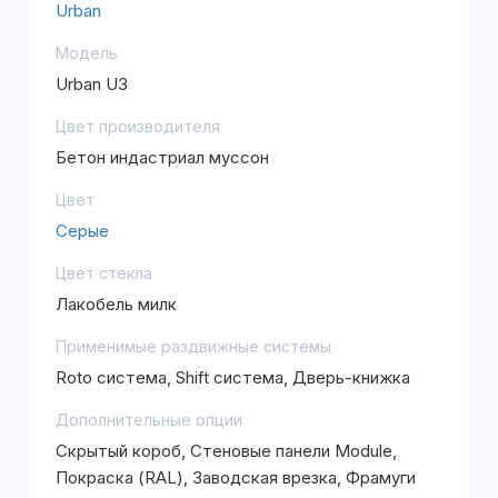
Urban
Модель
Urban U3
Цвет производителя
Бетон индастриал муссон
Цвет
Серые
Цвет стекла
Лакобель милк
Применимые раздвижные системы
Roto система, Shift система, Дверь-книжка
Дополнительные опции
Скрытый короб, Стеновые панели Module,
Покраска (RAL), Заводская врезка, Фрамуги