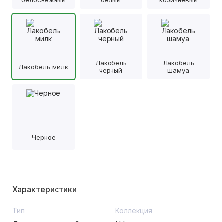
белоснежный
белый
коричневый
Лакобель
Лакобель
Лакобель милк
черный
шамуа
Черное
Характеристики
Тип
Коллекция