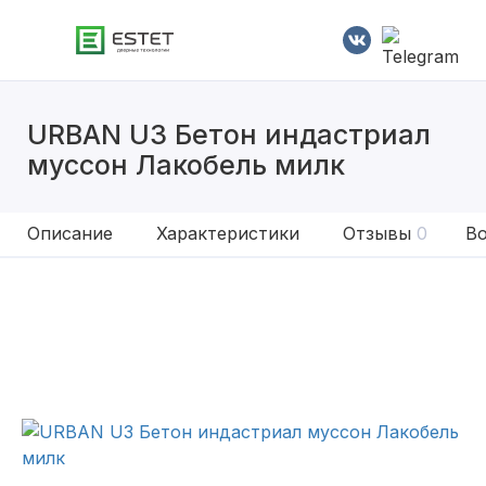
URBAN U3 Бетон индастриал
муссон Лакобель милк
Описание
Характеристики
Отзывы
0
Во