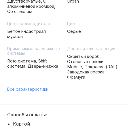
Двустворчатые, С
Urban
алюминиевой кромкой,
Со стеклом
Цвет производителя
Цвет
Бетон индастриал
Серые
муссон
Применимые раздвижные
Дополнительные опции
системы
Скрытый короб,
Roto система, Shift
Стеновые панели
система, Дверь-книжка
Module, Покраска (RAL),
Заводская врезка,
Фрамуги
Все характеристики
Способы оплаты:
Картой