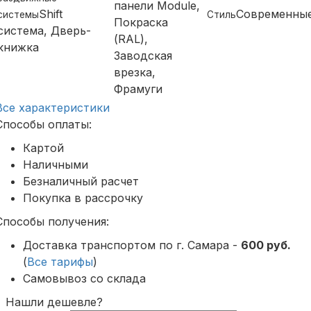
панели Module,
Shift
Современны
системы
Стиль
Покраска
система, Дверь-
(RAL),
книжка
Заводская
врезка,
Фрамуги
Все характеристики
Способы оплаты:
Картой
Наличными
Безналичный расчет
Покупка в рассрочку
Способы получения:
Доставка транспортом по г. Самара -
600 руб.
(
Все тарифы
)
Самовывоз со склада
Нашли дешевле?