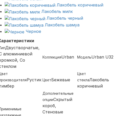
Лакобель коричневый
Лакобель милк
Лакобель черный
Лакобель шамуа
Черное
Характеристики
Двустворчатые,
Тип
С алюминиевой
Urban
Urban U32
Коллекция
Модель
кромкой, Со
стеклом
Цвет
Цвет
Рустик
Бежевые
Лакобель
производителя
Цвет
стекла
тимбер
коричневый
Дополнительные
Скрытый
опции
короб,
Применимые
Стеновые
раздвижные