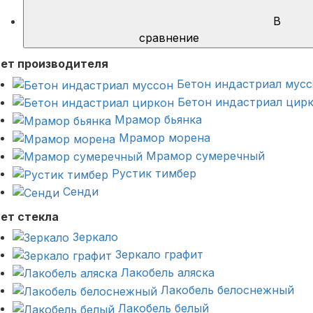
В
сравнение
ет производителя
Бетон индастриал мус
Бетон индастриал цир
Мрамор бьянка
Мрамор морена
Мрамор сумеречный
Рустик тимбер
Сенди
ет стекла
Зеркало
Зеркало графит
Лакобель аляска
Лакобель белоснежный
Лакобель белый