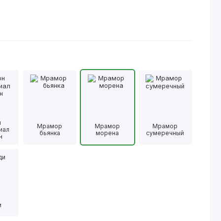
н
Мрамор
Мрамор
Мрамор
иал
бьянка
морена
сумеречный
н
и