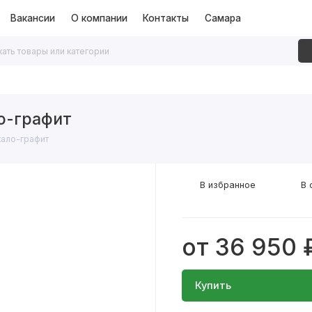
Вакансии
О компании
Контакты
Самара
дки
Алюминиевые перегородки
Декоративные рейки
о-графит
ало-графит
В избранное
В 
от 36 950 
Купить