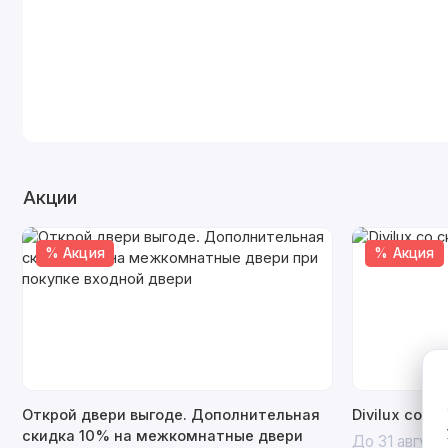
Акции
% Акция
% Акция
Открой двери выгоде. Дополнительная
Divilux со с
скидка 10% на межкомнатные двери
До 31 август