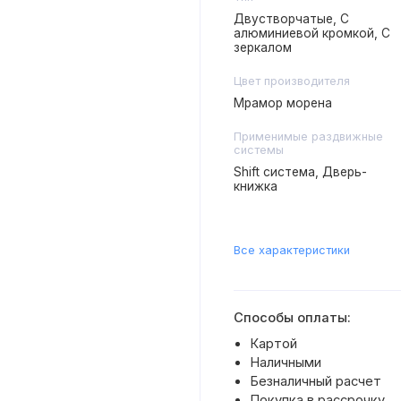
Двустворчатые, С
алюминиевой кромкой, С
зеркалом
Цвет производителя
Мрамор морена
Применимые раздвижные
системы
Shift система, Дверь-
книжка
Все характеристики
Способы оплаты:
Картой
Наличными
Безналичный расчет
Покупка в рассрочку