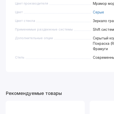
Цвет производителя
Мрамор мо
Цвет
Серые
Цвет стекла
Зеркало гр
Применимые раздвижные системы
Shift систе
Дополнительные опции
Скрытый ко
Покраска (R
Фрамуги
Стиль
Современн
Рекомендуемые товары