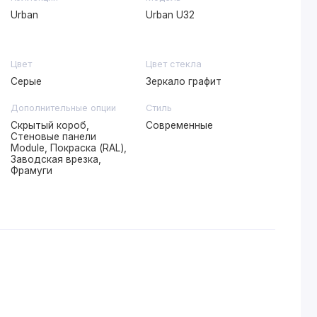
Urban
Urban U32
Цвет
Цвет стекла
Серые
Зеркало графит
Дополнительные опции
Стиль
Скрытый короб,
Современные
Стеновые панели
Module, Покраска (RAL),
Заводская врезка,
Фрамуги