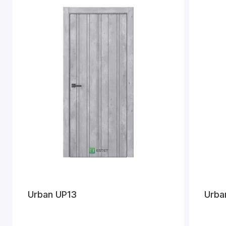
Urban UP13
Urba