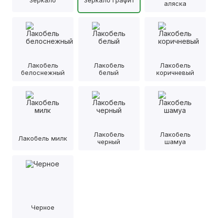
аляска
Лакобель
Лакобель
Лакобель
белоснежный
белый
коричневый
Лакобель
Лакобель
Лакобель милк
черный
шамуа
Черное