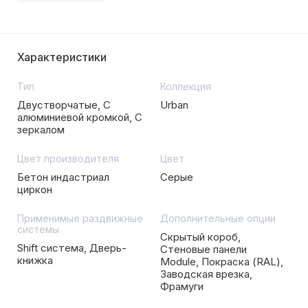
Характеристики
Тип
Коллекция
Двустворчатые, С
Urban
алюминиевой кромкой, С
зеркалом
Цвет производителя
Цвет
Бетон индастриал
Серые
циркон
Применимые раздвижные
Дополнительные опции
системы
Скрытый короб,
Shift система, Дверь-
Стеновые панели
книжка
Module, Покраска (RAL),
Заводская врезка,
Фрамуги