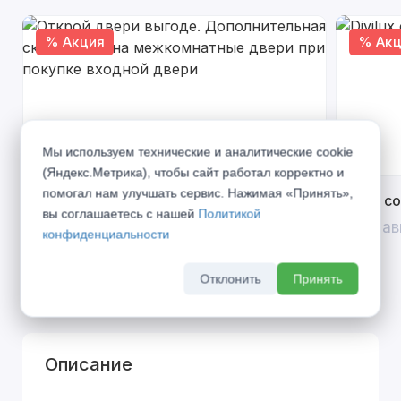
% Акция
% Акц
Мы используем технические и аналитические cookie
(Яндекс.Метрика), чтобы сайт работал корректно и
помогал нам улучшать сервис. Нажимая «Принять»,
Открой двери выгоде. Дополнительная
Divilux 
вы соглашаетесь с нашей
Политикой
скидка 10% на межкомнатные двери при
До 31 ав
конфиденциальности
покупке входной двери
До 31 августа 2026 г
Отклонить
Принять
Описание