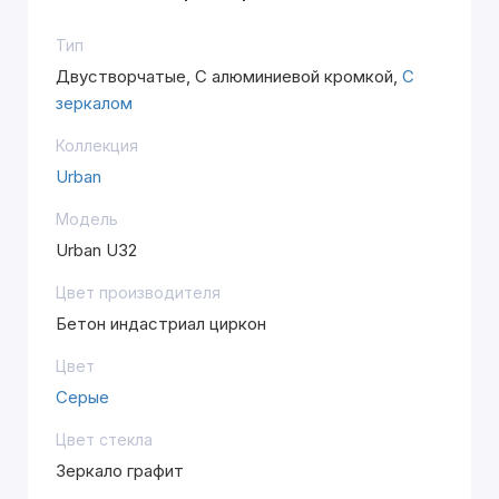
Тип
Двустворчатые, С алюминиевой кромкой,
С
зеркалом
Коллекция
Urban
Модель
Urban U32
Цвет производителя
Бетон индастриал циркон
Цвет
Серые
Цвет стекла
Зеркало графит