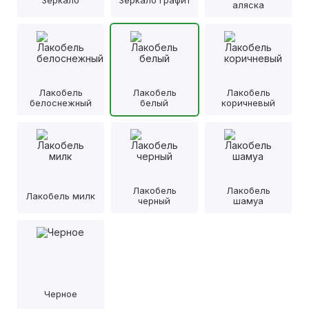
аляска
Лакобель
Лакобель
Лакобель
белоснежный
белый
коричневый
Лакобель
Лакобель
Лакобель милк
черный
шамуа
Черное