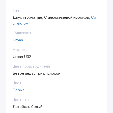
Тип
Двустворчатые, С алюминиевой кромкой,
Со
стеклом
Коллекция
Urban
Модель
Urban U32
Цвет производителя
Бетон индастриал циркон
Цвет
Серые
Цвет стекла
Лакобель белый