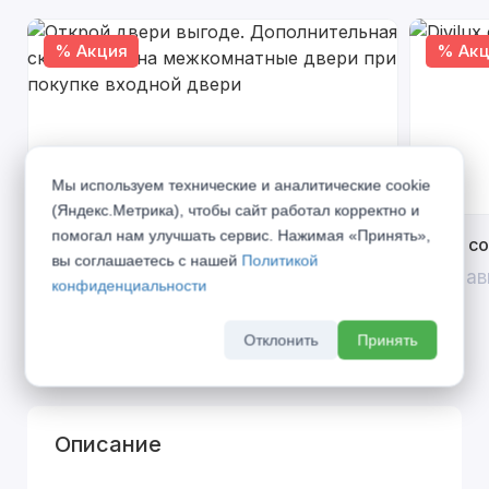
% Акция
% Акц
Мы используем технические и аналитические cookie
(Яндекс.Метрика), чтобы сайт работал корректно и
помогал нам улучшать сервис. Нажимая «Принять»,
Открой двери выгоде. Дополнительная
Divilux 
вы соглашаетесь с нашей
Политикой
скидка 10% на межкомнатные двери при
До 31 ав
конфиденциальности
покупке входной двери
До 31 августа 2026 г
Отклонить
Принять
Описание