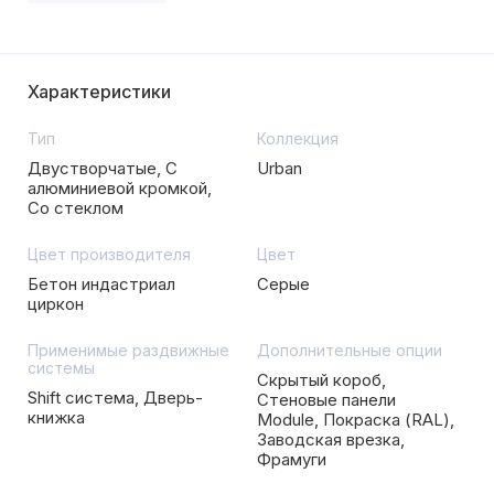
Характеристики
Тип
Коллекция
Двустворчатые, С
Urban
алюминиевой кромкой,
Со стеклом
Цвет производителя
Цвет
Бетон индастриал
Серые
циркон
Применимые раздвижные
Дополнительные опции
системы
Скрытый короб,
Shift система, Дверь-
Стеновые панели
книжка
Module, Покраска (RAL),
Заводская врезка,
Фрамуги