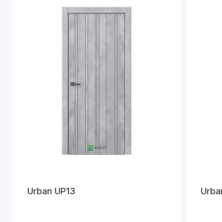
Urban UP13
Urba