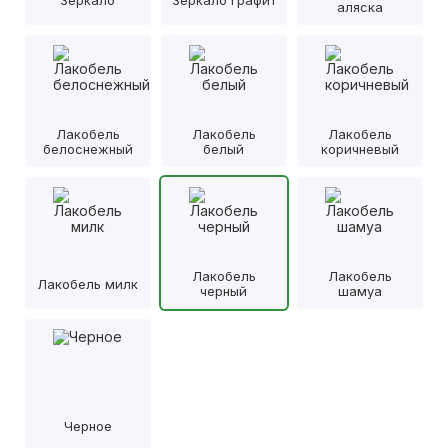
аляска
Лакобель
Лакобель
Лакобель
белоснежный
белый
коричневый
Лакобель
Лакобель
Лакобель милк
черный
шамуа
Черное