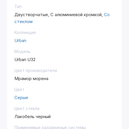
Тип
Двустворчатые, С алюминиевой кромкой,
Со
стеклом
Коллекция
Urban
Модель
Urban U32
Цвет производителя
Мрамор морена
Цвет
Серые
Цвет стекла
Лакобель черный
Применимые раздвижные системы