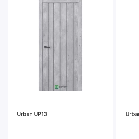
Urban UP13
Urba