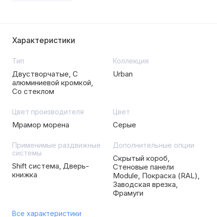
Характеристики
Тип
Коллекция
Двустворчатые, С
Urban
алюминиевой кромкой,
Со стеклом
Цвет производителя
Цвет
Мрамор морена
Серые
Применимые раздвижные
Дополнительные опции
системы
Скрытый короб,
Shift система, Дверь-
Стеновые панели
книжка
Module, Покраска (RAL),
Заводская врезка,
Фрамуги
Все характеристики