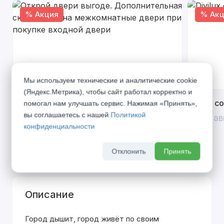
% Акция
% Акц
Мы используем технические и аналитические cookie
(Яндекс.Метрика), чтобы сайт работал корректно и
Открой двери выгоде. Дополнительная
Divilux 
помогал нам улучшать сервис. Нажимая «Принять»,
скидка 10% на межкомнатные двери при
вы соглашаетесь с нашей
Политикой
До 31 ав
покупке входной двери
конфиденциальности
До 31 августа 2026 г
Отклонить
Принять
Описание
Город дышит, город живёт по своим