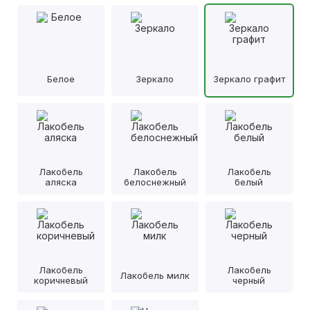
Белое
Зеркало
Зеркало графит
Лакобель
Лакобель
Лакобель
аляска
белоснежный
белый
Лакобель
Лакобель
Лакобель милк
коричневый
черный