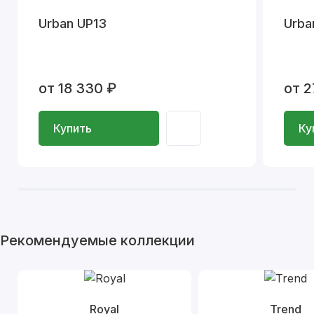
Urban UP13
Urba
от 18 330 ₽
от 2
Купить
Ку
Рекомендуемые коллекции
Royal
Trend