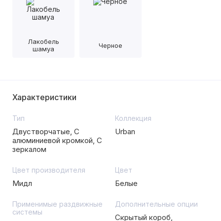
Лакобель
Черное
шамуа
Характеристики
Тип
Коллекция
Двустворчатые, С
Urban
алюминиевой кромкой, С
зеркалом
Цвет производителя
Цвет
Мидл
Белые
Применимые раздвижные
Дополнительные опции
системы
Скрытый короб,