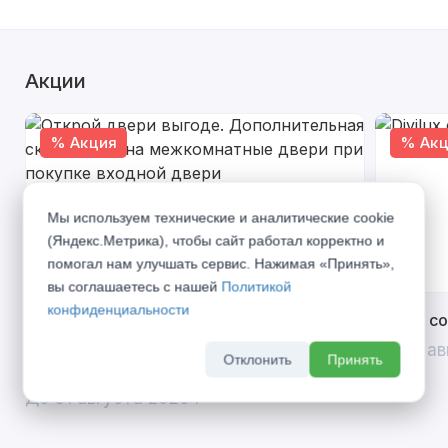
Акции
% Акция
% Акц
Мы используем технические и аналитические cookie
(Яндекс.Метрика), чтобы сайт работал корректно и
помогал нам улучшать сервис. Нажимая «Принять»,
вы соглашаетесь с нашей
Политикой
конфиденциальности
Открой двери выгоде. Дополнительная
Divilux 
скидка 10% на межкомнатные двери при
До 31 ав
Отклонить
Принять
покупке входной двери
До 31 августа 2026 г