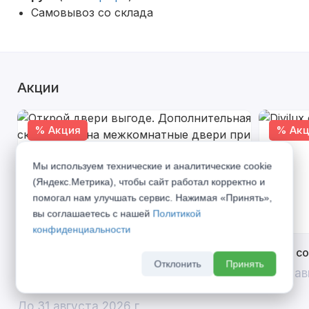
Самовывоз со склада
Акции
% Акция
% Акц
Мы используем технические и аналитические cookie
(Яндекс.Метрика), чтобы сайт работал корректно и
помогал нам улучшать сервис. Нажимая «Принять»,
вы соглашаетесь с нашей
Политикой
конфиденциальности
Открой двери выгоде. Дополнительная
Divilux 
Отклонить
Принять
скидка 10% на межкомнатные двери при
До 31 ав
покупке входной двери
До 31 августа 2026 г