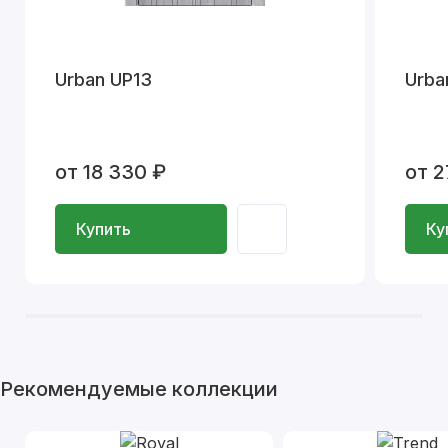
Urban UP13
Urba
от 18 330 ₽
от 2
Купить
Ку
Рекомендуемые коллекции