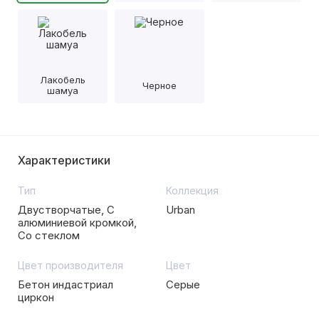
Лакобель
Черное
шамуа
Характеристики
Тип
Коллекция
Двустворчатые, С
Urban
алюминиевой кромкой,
Со стеклом
Цвет производителя
Цвет
Бетон индастриал
Серые
циркон