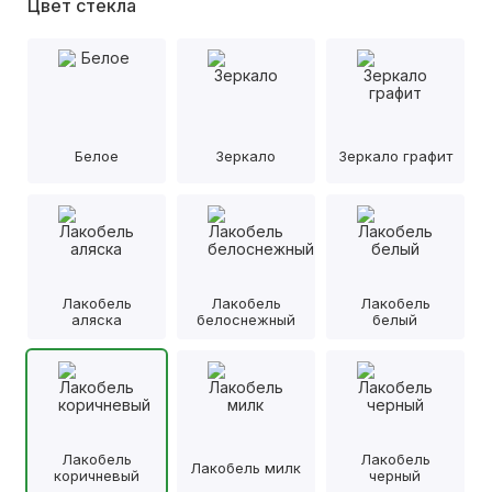
Цвет стекла
Белое
Зеркало
Зеркало графит
Лакобель
Лакобель
Лакобель
аляска
белоснежный
белый
Лакобель
Лакобель
Лакобель милк
коричневый
черный