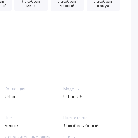
ль
Лакобель
Лакобель
Лакобель
вый
милк
черный
шамуа
Коллекция
Модель
Urban
Urban U6
Цвет
Цвет стекла
Белые
Лакобель белый
Дополнительные опции
Стиль