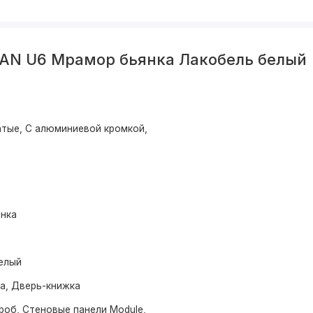
AN U6 Мрамор бьянка Лакобель белый
тые, С алюминиевой кромкой,
нка
елый
ма, Дверь-книжка
роб, Стеновые панели Module,