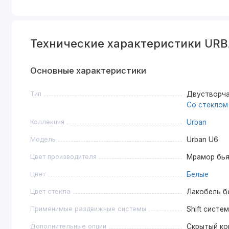
Технические характеристики URB
Основные характеристики
Тип
Двустворча
Со стеклом
Коллекция
Urban
Модель
Urban U6
Цвет производителя
Мрамор бья
Цвет
Белые
Цвет стекла
Лакобель б
Применимые раздвижные системы
Shift систе
Дополнительные опции
Скрытый ко