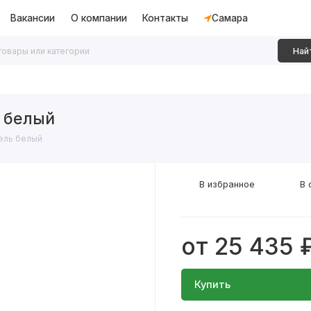
Вакансии
О компании
Контакты
Самара
Най
дки
Алюминиевые перегородки
Декоративные рейки
 белый
ель белый
В избранное
В 
от 25 435 
Купить