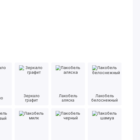
Зеркало
Лакобель
Лакобель
ло
графит
аляска
белоснежный