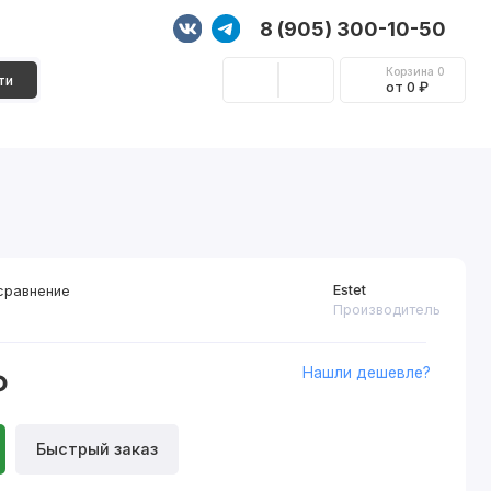
8 (905) 300-10-50
Корзина
0
ти
от 0 ₽
Стеновые панели
Фурнитура
Декор
Estet
сравнение
Производитель
Нашли дешевле?
₽
Быстрый заказ