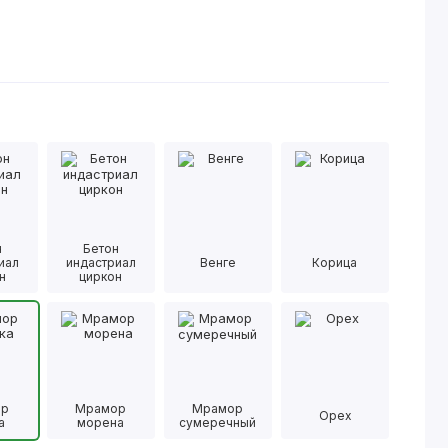
н
Бетон
иал
индастриал
Венге
Корица
н
циркон
ор
Мрамор
Мрамор
Орех
а
морена
сумеречный