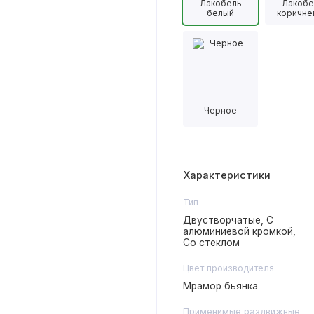
Лакобель
Лакобе
белый
коричне
Черное
Характеристики
Тип
Двустворчатые, С
алюминиевой кромкой,
Со стеклом
Цвет производителя
Мрамор бьянка
Применимые раздвижные