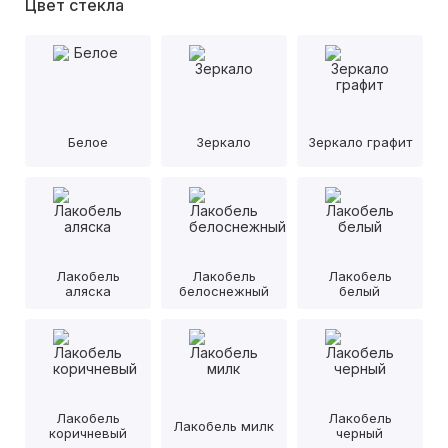
Цвет стекла
Белое
Зеркало
Зеркало графит
Лакобель
Лакобель
Лакобель
аляска
белоснежный
белый
Лакобель
Лакобель
Лакобель милк
коричневый
черный