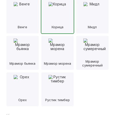
Венге
Корица
Мидл
Мрамор
Мрамор бьянка
Мрамор морена
сумеречный
Орех
Рустик тимбер