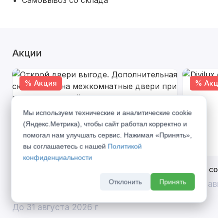
Самовывоз со склада
Акции
% Акция
% Акц
Мы используем технические и аналитические cookie
(Яндекс.Метрика), чтобы сайт работал корректно и
помогал нам улучшать сервис. Нажимая «Принять»,
вы соглашаетесь с нашей
Политикой
конфиденциальности
Открой двери выгоде. Дополнительная
Divilux 
скидка 10% на межкомнатные двери при
Отклонить
Принять
До 31 ав
покупке входной двери
До 31 августа 2026 г