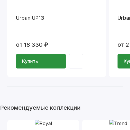
Urban UP13
Urba
от 18 330 ₽
от 2
Купить
Ку
Рекомендуемые коллекции