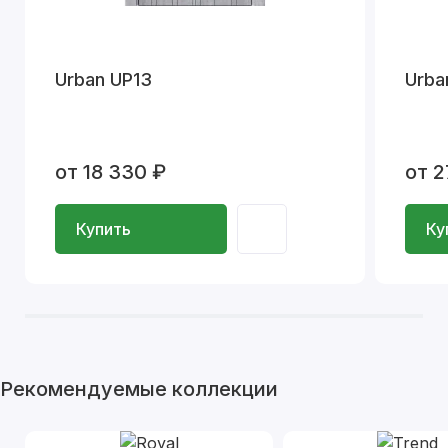
Urban UP13
Urba
от 18 330 ₽
от 2
Купить
Ку
Рекомендуемые коллекции