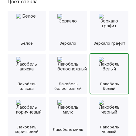
Цвет стекла
Белое
Зеркало
Зеркало графит
Лакобель
Лакобель
Лакобель
аляска
белоснежный
белый
Лакобель
Лакобель
Лакобель милк
коричневый
черный