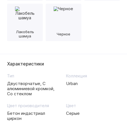
Лакобель
Черное
шамуа
Характеристики
Тип
Коллекция
Двустворчатые, С
Urban
алюминиевой кромкой,
Со стеклом
Цвет производителя
Цвет
Бетон индастриал
Серые
циркон