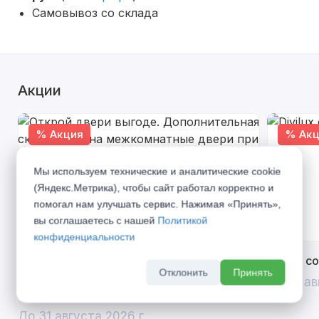
Самовывоз со склада
Акции
% Акция
% Акц
Мы используем технические и аналитические cookie
(Яндекс.Метрика), чтобы сайт работал корректно и
помогал нам улучшать сервис. Нажимая «Принять»,
вы соглашаетесь с нашей
Политикой
конфиденциальности
Открой двери выгоде. Дополнительная
Divilux 
Отклонить
Принять
скидка 10% на межкомнатные двери при
До 31 ав
покупке входной двери
До 31 августа 2026 г