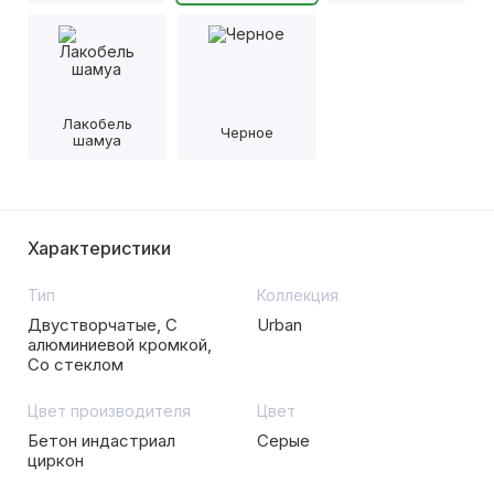
Лакобель
Черное
шамуа
Характеристики
Тип
Коллекция
Двустворчатые, С
Urban
алюминиевой кромкой,
Со стеклом
Цвет производителя
Цвет
Бетон индастриал
Серые
циркон