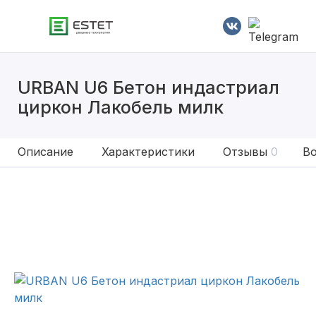
URBAN U6 Бетон индастриал
циркон Лакобель милк
Описание
Характеристики
Отзывы
0
Во