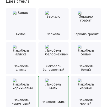
Цвет стекла
Белое
Зеркало
Зеркало графит
Лакобель
Лакобель
Лакобель
аляска
белоснежный
белый
Лакобель
Лакобель
Лакобель милк
коричневый
черный