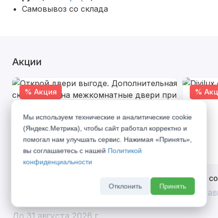
Самовывоз со склада
Акции
% Акция
% Акц
Мы используем технические и аналитические cookie
(Яндекс.Метрика), чтобы сайт работал корректно и
помогал нам улучшать сервис. Нажимая «Принять»,
вы соглашаетесь с нашей
Политикой
конфиденциальности
Открой двери выгоде. Дополнительная
Divilux 
Отклонить
Принять
скидка 10% на межкомнатные двери при
До 31 ав
покупке входной двери
До 31 августа 2026 г