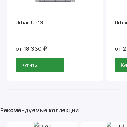
Urban UP13
Urba
от 18 330 ₽
от 2
Купить
Ку
Рекомендуемые коллекции