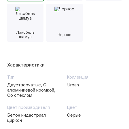
Лакобель
Черное
шамуа
Характеристики
Тип
Коллекция
Двустворчатые, С
Urban
алюминиевой кромкой,
Со стеклом
Цвет производителя
Цвет
Бетон индастриал
Серые
циркон