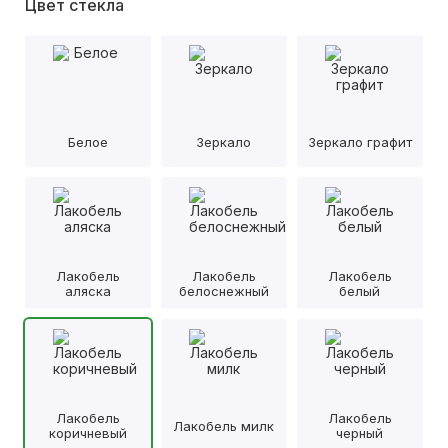
Цвет стекла
Белое
Зеркало
Зеркало графит
Лакобель
Лакобель
Лакобель
аляска
белоснежный
белый
Лакобель
Лакобель
Лакобель милк
коричневый
черный