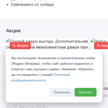
Самовывоз со склада
Акции
% Акция
% Акц
Мы используем технические и аналитические cookie
(Яндекс.Метрика), чтобы сайт работал корректно и
помогал нам улучшать сервис. Нажимая «Принять»,
вы соглашаетесь с нашей
Политикой
конфиденциальности
Открой двери выгоде. Дополнительная
Divilux 
Отклонить
Принять
скидка 10% на межкомнатные двери при
До 31 ав
покупке входной двери
До 31 августа 2026 г