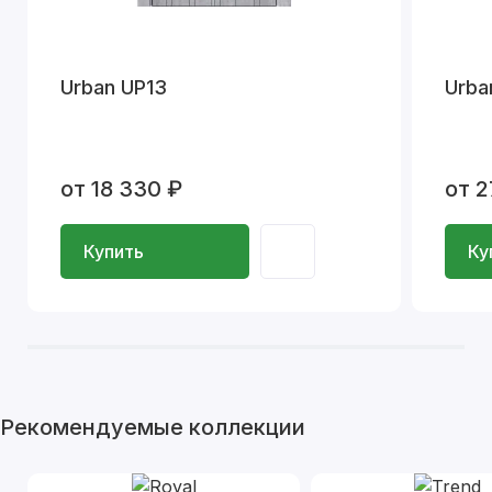
Urban UP13
Urba
от 18 330 ₽
от 2
Купить
Ку
Рекомендуемые коллекции