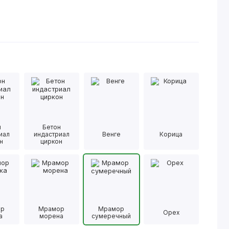
н
Бетон
иал
индастриал
Венге
Корица
н
циркон
ор
Мрамор
Мрамор
Орех
а
морена
сумеречный