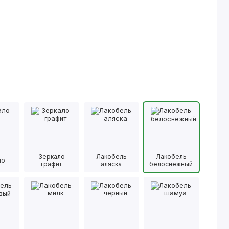
Зеркало
Лакобель
Лакобель
ло
графит
аляска
белоснежный