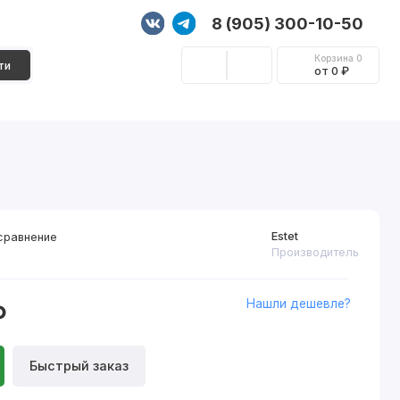
8 (905) 300-10-50
Корзина
0
ти
от 0 ₽
Стеновые панели
Фурнитура
Декор
Estet
сравнение
Производитель
Нашли дешевле?
₽
Быстрый заказ