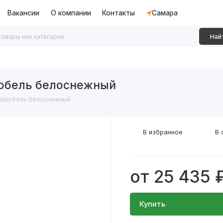
Вакансии
О компании
Контакты
Самара
Най
дки
Алюминиевые перегородки
Декоративные рейки
обель белоснежный
Лакобель белоснежный
В избранное
В 
от 25 435 
Купить