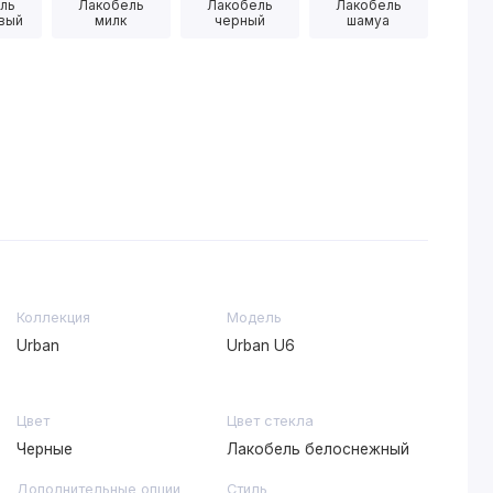
ль
Лакобель
Лакобель
Лакобель
вый
милк
черный
шамуа
Коллекция
Модель
Urban
Urban U6
Цвет
Цвет стекла
Черные
Лакобель белоснежный
Дополнительные опции
Стиль