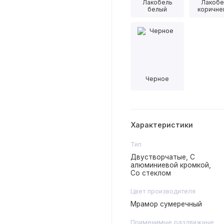
Лакобель
Лакобе
белый
коричне
Черное
Характеристики
Тип
Двустворчатые, С
алюминиевой кромкой,
Со стеклом
Цвет производителя
Мрамор сумеречный
Применимые раздвижные