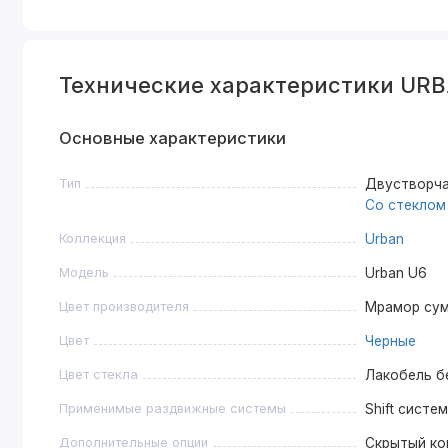
Технические характеристики UR
Основные характеристики
Тип
Двустворча
Со стеклом
Коллекция
Urban
Модель
Urban U6
Цвет производителя
Мрамор су
Цвет
Черные
Цвет стекла
Лакобель б
Применимые раздвижные системы
Shift систе
Дополнительные опции
Скрытый ко