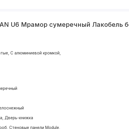
BAN U6 Мрамор сумеречный Лакобель 
тые, С алюминиевой кромкой,
меречный
елоснежный
ма, Дверь-книжка
роб, Стеновые панели Module,