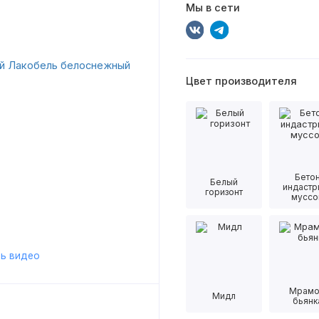
Мы в сети
Цвет производителя
Бето
Белый
индастр
горизонт
муссо
ь видео
Мрам
Мидл
бьянк