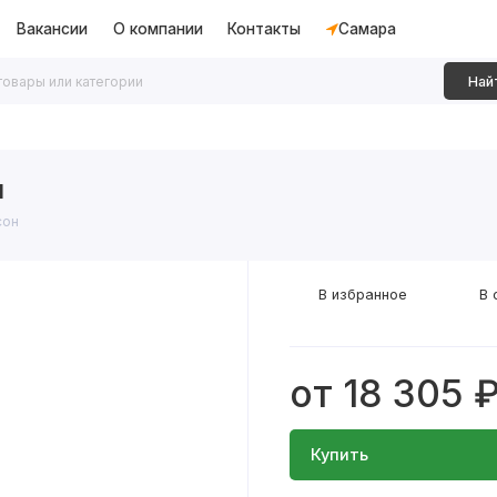
Вакансии
О компании
Контакты
Самара
Най
дки
Алюминиевые перегородки
Декоративные рейки
н
сон
В избранное
В 
от 18 305 
Купить