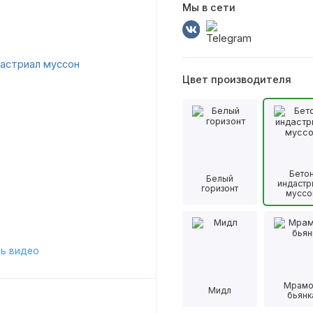
Мы в сети
Цвет производителя
Бето
Белый
индастр
горизонт
муссо
ь видео
Мрам
Мидл
бьянк