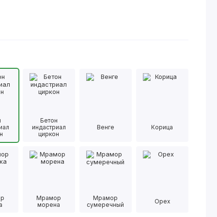
н
Бетон
иал
индастриал
Венге
Корица
н
циркон
ор
Мрамор
Мрамор
Орех
а
морена
сумеречный