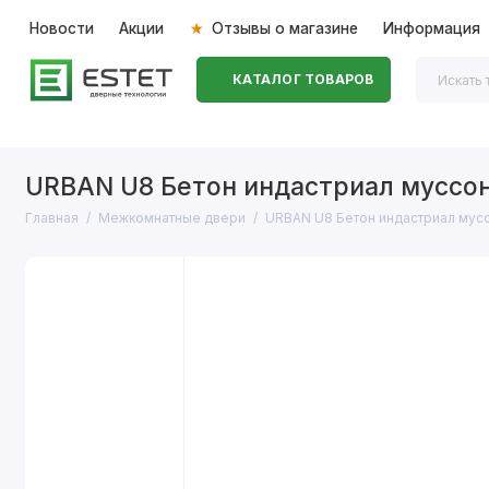
Новости
Акции
Отзывы о магазине
Информация
КАТАЛОГ ТОВАРОВ
Входные двери
Межкомнатные двери
Перегоро
URBAN U8 Бетон индастриал муссо
Главная
Межкомнатные двери
URBAN U8 Бетон индастриал мус