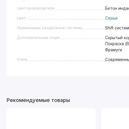
Цвет производителя
Бетон инда
Цвет
Серые
Применимые раздвижные системы
Shift систе
Дополнительные опции
Скрытый ко
Покраска (R
Фрамуги
Стиль
Современн
Рекомендуемые товары