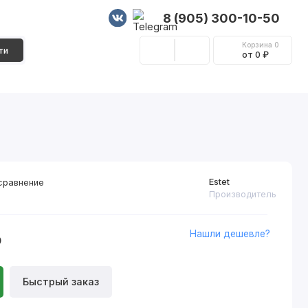
8 (905) 300-10-50
Корзина
0
ти
от 0 ₽
Стеновые панели
Фурнитура
Декор
Estet
сравнение
Производитель
Нашли дешевле?
₽
Быстрый заказ