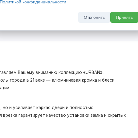
комплект скрытых дверей
Политикой конфиденциальности
а 2026 г
До 31 августа 2026 г
Отклонить
Принять
дставляем Вашему вниманию коллекцию «URBAN»,
олы города в 21 веке — алюминиевая кромка и блеск
кции.
 но и усиливает каркас двери и полностью
 врезка гарантирует качество установки замка и скрытых