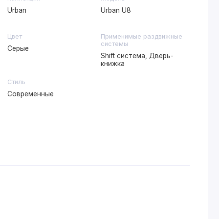
Urban
Urban U8
Цвет
Применимые раздвижные
системы
Серые
Shift система, Дверь-
книжка
Стиль
Современные