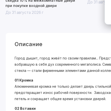
скидка 10% на межкомнатные двери
До 31 август
при покупке входной двери
До 31 августа 2026 г
Описание
Город дышит, город живёт по своим правилам... Пре
вобравшую в себя дух современного мегаполиса. Симв
стекла — стали фирменными элементами данной колле
01 Кромка
Алюминиевая кромка не только делает дверь стильной,
предотвращает износ рабочей поверхности. Заводская
петель и сокращает общее время установки дверей.
02 Вставки