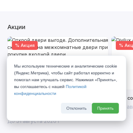
Акции
% Акция
% Акц
Мы используем технические и аналитические cookie
(Яндекс.Метрика), чтобы сайт работал корректно и
помогал нам улучшать сервис. Нажимая «Принять»,
вы соглашаетесь с нашей
Политикой
конфиденциальности
Открой двери выгоде. Дополнительная
Divilux 
скидка 10% на межкомнатные двери при
До 31 ав
Отклонить
Принять
покупке входной двери
До 31 августа 2026 г