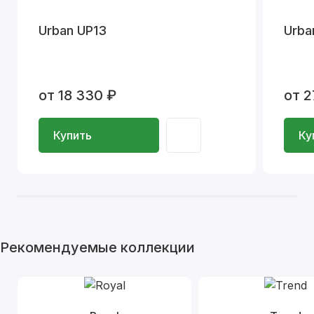
Urban UP13
Urba
от 18 330 ₽
от 2
Купить
Ку
Рекомендуемые коллекции