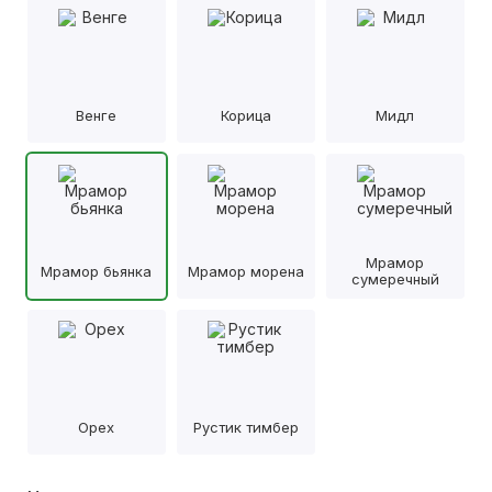
Венге
Корица
Мидл
Мрамор
Мрамор бьянка
Мрамор морена
сумеречный
Орех
Рустик тимбер