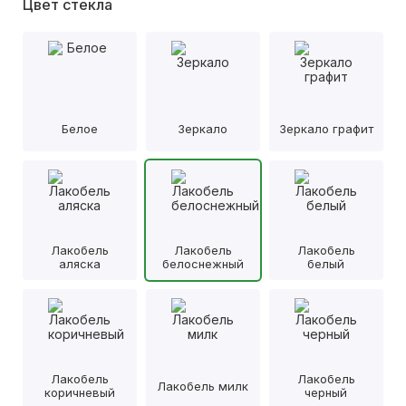
Цвет стекла
Белое
Зеркало
Зеркало графит
Лакобель
Лакобель
Лакобель
аляска
белоснежный
белый
Лакобель
Лакобель
Лакобель милк
коричневый
черный