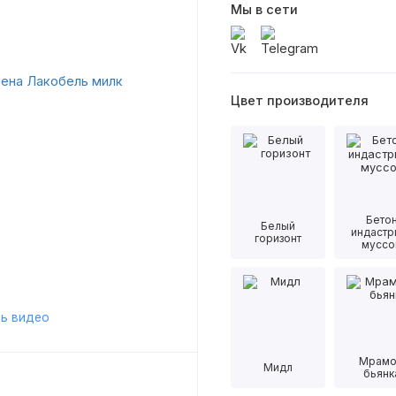
Мы в сети
Цвет производителя
Бето
Белый
индастр
горизонт
муссо
ь видео
Мрам
Мидл
бьянк