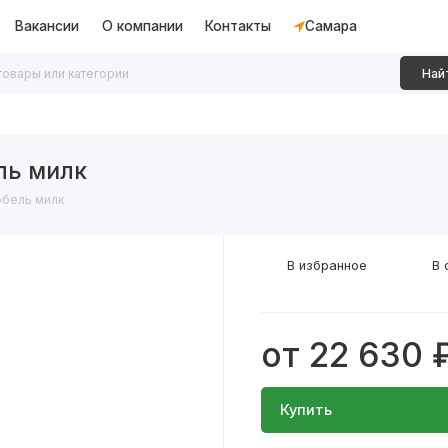
Вакансии
О компании
Контакты
Самара
Най
дки
Алюминиевые перегородки
Декоративные рейки
ль милк
бель милк
В избранное
В 
от 22 630 
Купить