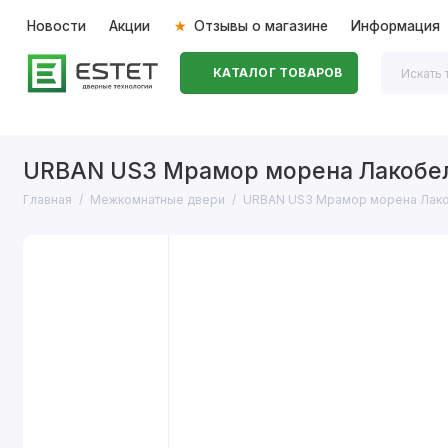
Новости
Акции
Отзывы о магазине
Информация
КАТАЛОГ ТОВАРОВ
Входные двери
Межкомнатные двери
Перегоро
URBAN US3 Мрамор морена Лакобе
Главная
Межкомнатные двери
URBAN US3 Мрамор морена Лако