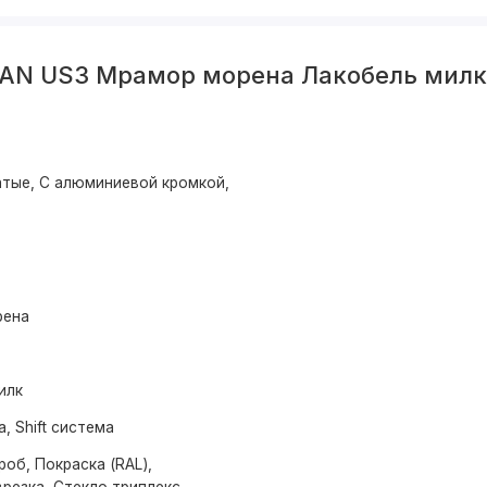
BAN US3 Мрамор морена Лакобель мил
тые, С алюминиевой кромкой,
рена
илк
а, Shift система
об, Покраска (RAL),
резка, Стекло триплекс