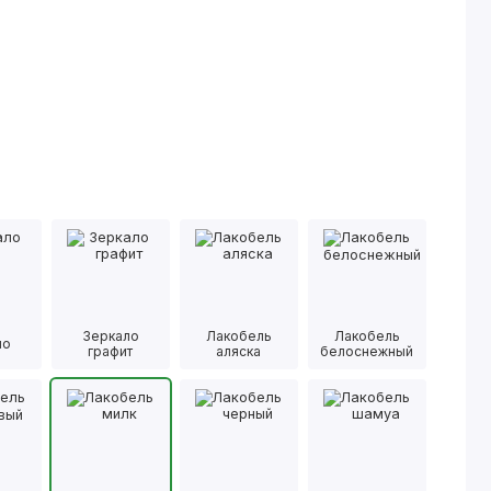
Зеркало
Лакобель
Лакобель
ло
графит
аляска
белоснежный