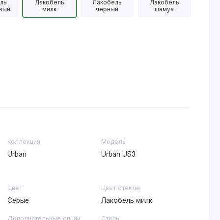
ль
Лакобель
Лакобель
Лакобель
вый
милк
черный
шамуа
Коллекция
Модель
Urban
Urban US3
Цвет
Цвет стекла
Серые
Лакобель милк
Дополнительные опции
Стиль