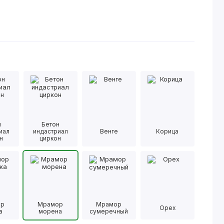
н
Бетон
иал
индастриал
Венге
Корица
н
циркон
ор
Мрамор
Мрамор
Орех
а
морена
сумеречный