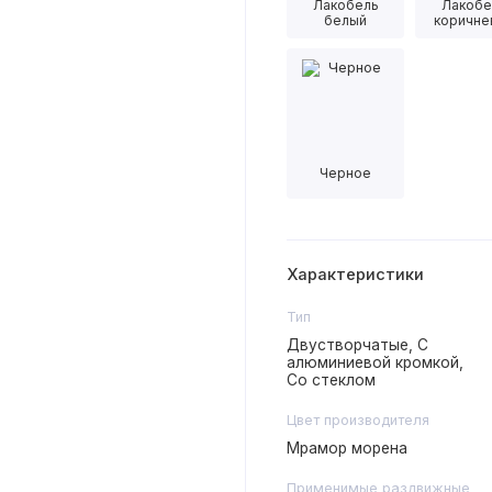
Лакобель
Лакобе
белый
коричне
Черное
Характеристики
Тип
Двустворчатые, С
алюминиевой кромкой,
Со стеклом
Цвет производителя
Мрамор морена
Применимые раздвижные