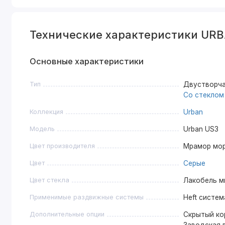
Технические характеристики UR
Основные характеристики
Тип
Двустворча
Со стеклом
Коллекция
Urban
Модель
Urban US3
Цвет производителя
Мрамор мо
Цвет
Серые
Цвет стекла
Лакобель м
Применимые раздвижные системы
Heft систем
Дополнительные опции
Скрытый кор
Заводская в