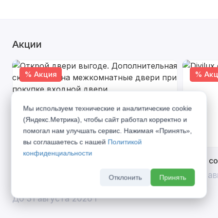
Акции
% Акция
% Акц
Мы используем технические и аналитические cookie
(Яндекс.Метрика), чтобы сайт работал корректно и
помогал нам улучшать сервис. Нажимая «Принять»,
вы соглашаетесь с нашей
Политикой
конфиденциальности
Открой двери выгоде. Дополнительная
Divilux 
скидка 10% на межкомнатные двери при
До 31 ав
Отклонить
Принять
покупке входной двери
До 31 августа 2026 г