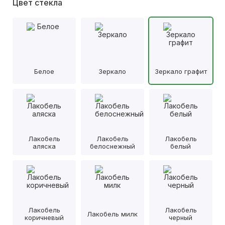
Цвет стекла
Белое
Зеркало
Зеркало графит
Лакобель
Лакобель
Лакобель
аляска
белоснежный
белый
Лакобель
Лакобель
Лакобель милк
коричневый
черный