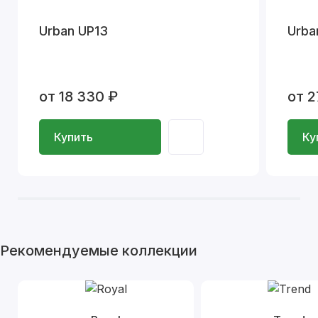
Urban UP13
Urba
от 18 330 ₽
от 2
Купить
Ку
Рекомендуемые коллекции