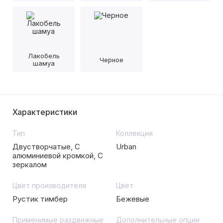
Лакобель
Черное
шамуа
Характеристики
Тип
Коллекция
Двустворчатые, С
Urban
алюминиевой кромкой, С
зеркалом
Цвет производителя
Цвет
Рустик тимбер
Бежевые
Применимые раздвижные
Дополнительные опции