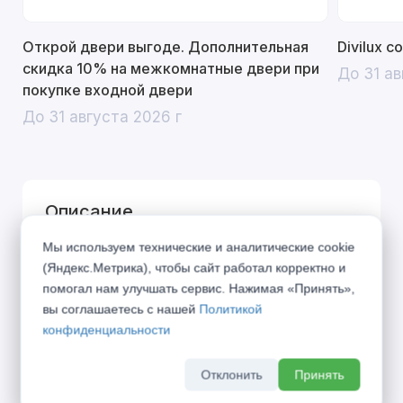
Открой двери выгоде. Дополнительная
Divilux 
скидка 10% на межкомнатные двери при
До 31 ав
покупке входной двери
До 31 августа 2026 г
Описание
Мы используем технические и аналитические cookie
Город дышит, город живёт по своим
(Яндекс.Метрика), чтобы сайт работал корректно и
правилам... Представляем Вашему вниманию
помогал нам улучшать сервис. Нажимая «Принять»,
коллекцию «URBAN», вобравшую в себя дух
вы соглашаетесь с нашей
Политикой
конфиденциальности
современного мегаполиса. Символы города в
21 веке — алюминиевая кромка и блеск стекла
Отклонить
Принять
— стали фирменными элементами данной