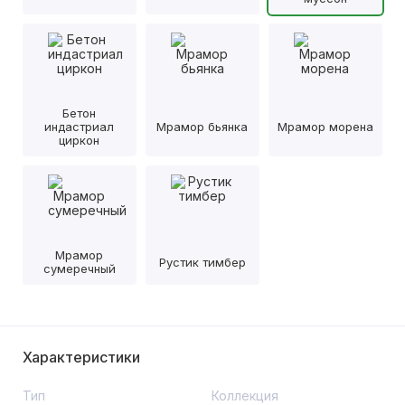
Бетон
индастриал
Мрамор бьянка
Мрамор морена
циркон
Мрамор
Рустик тимбер
сумеречный
Характеристики
Тип
Коллекция