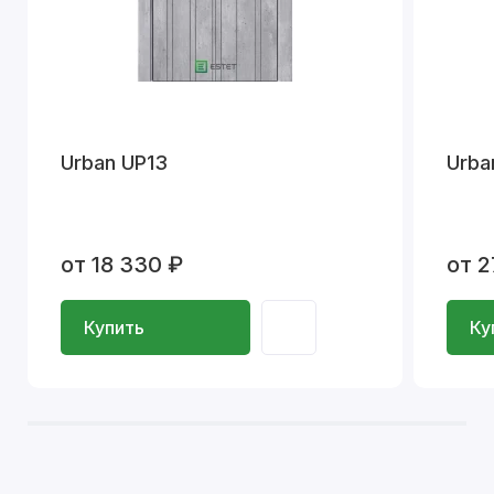
Urban UP13
Urba
от 18 330 ₽
от 2
Купить
Ку