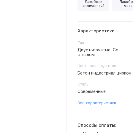
Лакобель
Лакобе
коричневый
милк
Характеристики
Тип
Двустворчатые, Со
стеклом
Цвет производителя
Бетон индастриал циркон
Стиль
Современные
Все характеристики
Способы оплаты: