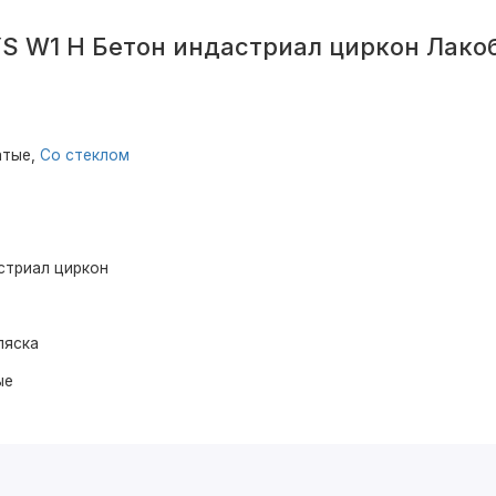
S W1 H Бетон индастриал циркон Лако
атые,
Со стеклом
стриал циркон
ляска
ые