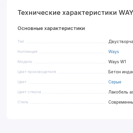
Технические характеристики WAY
Основные характеристики
Тип
Двустворч
Коллекция
Ways
Модель
Ways W1
Цвет производителя
Бетон инда
Цвет
Серые
Цвет стекла
Лакобель а
Стиль
Современн