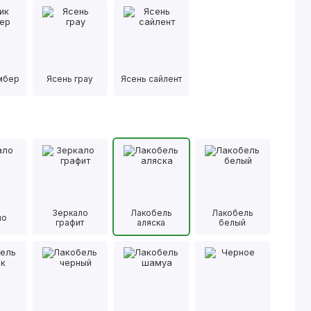
имбер
Ясень грау
Ясень сайлент
Зеркало
Лакобель
Лакобель
ло
графит
аляска
белый