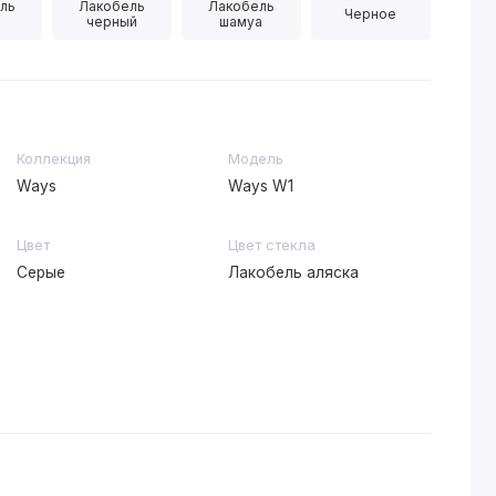
ль
Лакобель
Лакобель
Черное
черный
шамуа
Коллекция
Модель
Ways
Ways W1
Цвет
Цвет стекла
Серые
Лакобель аляска