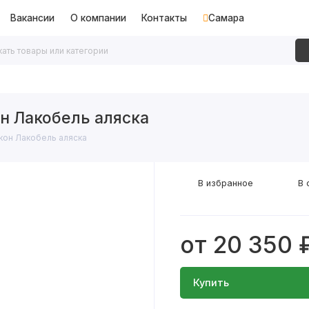
Вакансии
О компании
Контакты
Самара
дки
Алюминиевые перегородки
Декоративные рейки
н Лакобель аляска
кон Лакобель аляска
В избранное
В 
от 20 350 
Купить