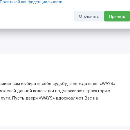
Политикой конфиденциальности
кидкой 20%
Скрытый бонус - выгода до 
комплект скрытых дверей
Отклонить
Принять
а 2026 г
До 31 августа 2026 г
ривык сам выбирать себе судьбу, а не ждать её. «WAYS»
моделей данной коллекции подчеркивают траекторию
о пути. Пусть двери «WAYS» вдохновляют Вас на