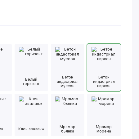
Бетон
Бетон
Белый
e
индастриал
индастриал
горизонт
муссон
циркон
Мрамор
Мрамор
ик
Клен аваланж
бьянка
морена