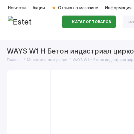
Новости
Акции
Отзывы о магазине
Информация
КАТАЛОГ ТОВАРОВ
Входные двери
Межкомнатные двери
Перегоро
WAYS W1 H Бетон индастриал цирко
Главная
Межкомнатные двери
WAYS W1 H Бетон индастриал цир