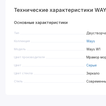
Технические характеристики WAY
Основные характеристики
Тип
Двустворч
Коллекция
Ways
Модель
Ways W1
Цвет производителя
Мрамор мо
Цвет
Серые
Цвет стекла
Зеркало
Стиль
Современн