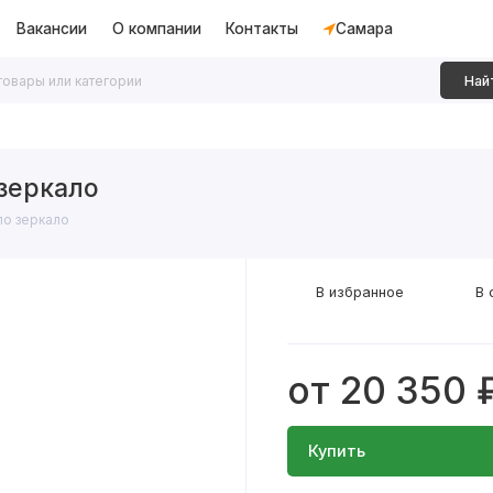
Вакансии
О компании
Контакты
Самара
Най
дки
Алюминиевые перегородки
Декоративные рейки
зеркало
о зеркало
В избранное
В 
от 20 350 
Купить