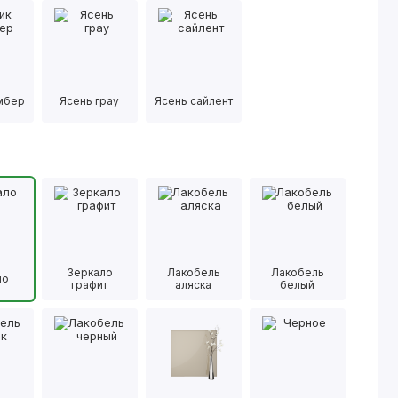
имбер
Ясень грау
Ясень сайлент
Зеркало
Лакобель
Лакобель
ло
графит
аляска
белый