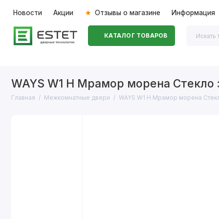
Новости
Акции
Отзывы о магазине
Информация
КАТАЛОГ ТОВАРОВ
Входные двери
Межкомнатные двери
Перегоро
WAYS W1 H Мрамор морена Стекло 
Главная
Межкомнатные двери
WAYS W1 H Мрамор морена Стекл