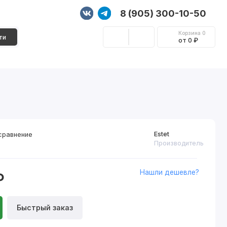
8 (905) 300-10-50
Корзина
0
ти
от 0 ₽
Стеновые панели
Фурнитура
Декор
Estet
сравнение
Производитель
Нашли дешевле?
₽
Быстрый заказ