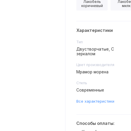
Лакобель
Лакобе
коричневый
милк
Характеристики
Тип
Двустворчатые, С
зеркалом
Цвет производителя
Мрамор морена
Стиль
Современные
Все характеристики
Способы оплаты: