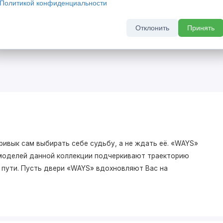
Политикой конфиденциальности
кидкой 20%
Скрытый бонус - выгода до 
комплект скрытых дверей
Отклонить
Принять
а 2026 г
До 31 августа 2026 г
ривык сам выбирать себе судьбу, а не ждать её. «WAYS»
моделей данной коллекции подчеркивают траекторию
о пути. Пусть двери «WAYS» вдохновляют Вас на