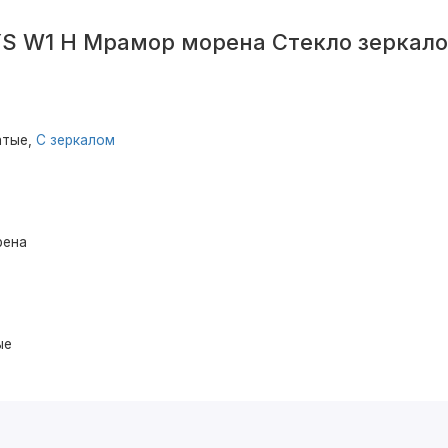
S W1 H Мрамор морена Стекло зеркал
атые,
С зеркалом
рена
ые