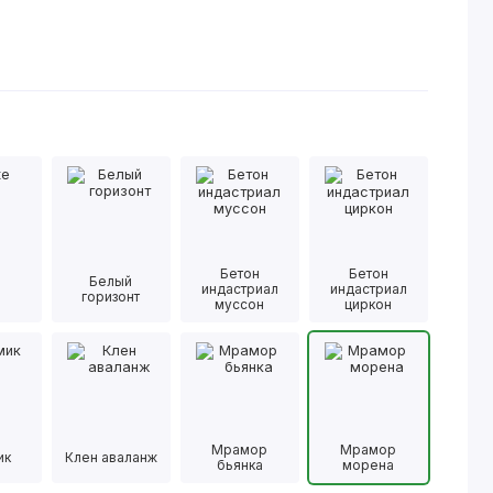
Бетон
Бетон
Белый
e
индастриал
индастриал
горизонт
муссон
циркон
Мрамор
Мрамор
ик
Клен аваланж
бьянка
морена