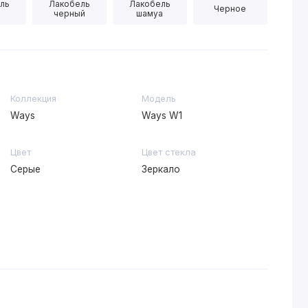
ль
Лакобель
Лакобель
Черное
черный
шамуа
Коллекция
Модель
Ways
Ways W1
Цвет
Цвет стекла
Серые
Зеркало