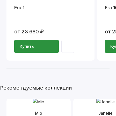
Era 1
Era 1
от 23 680 ₽
от 2
Купить
Ку
Рекомендуемые коллекции
Mio
Janelle