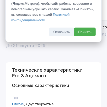
(Яндекс.Метрика), чтобы сайт работал корректно и
помогал нам улучшать сервис. Нажимая «Принять»,
вы соглашаетесь с нашей
Политикой
конфиденциальности
Открой двери выгоде. Дополнительная
Divilux 
Отклонить
Принять
скидка 10% на межкомнатные двери при
До 31 ав
покупке входной двери
До 31 августа 2026 г
Технические характеристики
Era 3 Адамант
Основные характеристики
Тип
Глухие
, Двустворчатые