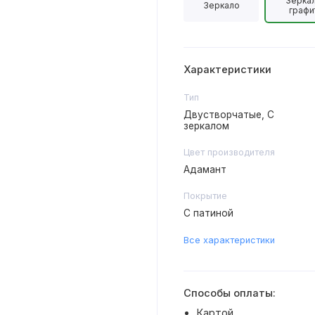
Зерка
Зеркало
графи
Характеристики
Тип
Двустворчатые, С
зеркалом
Цвет производителя
Адамант
Покрытие
С патиной
Все характеристики
Способы оплаты:
Картой