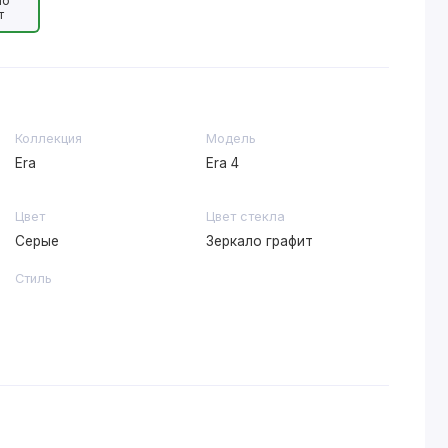
ло
т
Коллекция
Модель
Era
Era 4
Цвет
Цвет стекла
Серые
Зеркало графит
Стиль