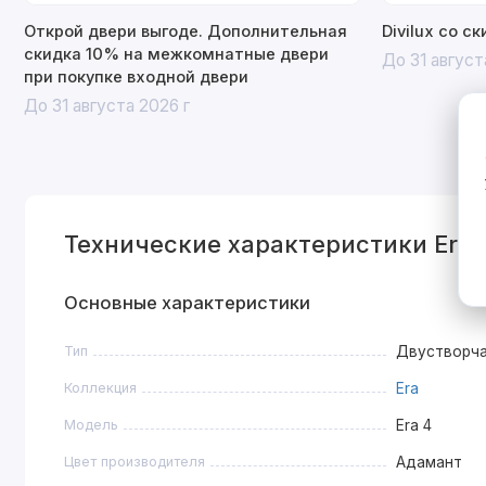
Открой двери выгоде. Дополнительная
Divilux со с
скидка 10% на межкомнатные двери
До 31 август
при покупке входной двери
До 31 августа 2026 г
Технические характеристики Era 
Основные характеристики
Тип
Двустворч
Коллекция
Era
Модель
Era 4
Цвет производителя
Адамант