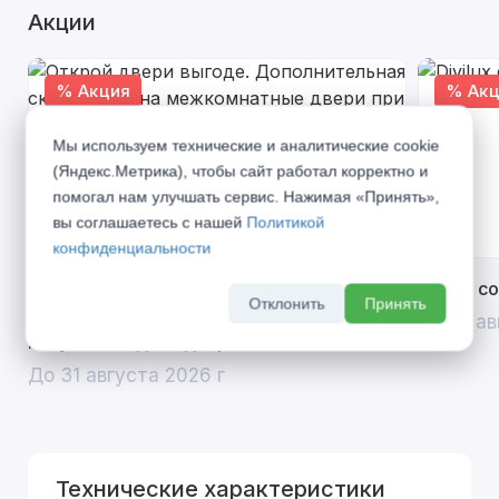
Акции
% Акция
% Акц
Мы используем технические и аналитические cookie
(Яндекс.Метрика), чтобы сайт работал корректно и
помогал нам улучшать сервис. Нажимая «Принять»,
вы соглашаетесь с нашей
Политикой
конфиденциальности
Открой двери выгоде. Дополнительная
Divilux 
Отклонить
Принять
скидка 10% на межкомнатные двери при
До 31 ав
покупке входной двери
До 31 августа 2026 г
Технические характеристики