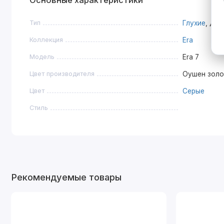
Основные характеристики
Тип
Глухие
, Дв
Коллекция
Era
Модель
Era 7
Цвет производителя
Оушен зол
Цвет
Серые
Стиль
Рекомендуемые товары