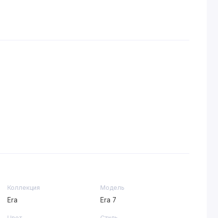
Коллекция
Модель
Era
Era 7
Цвет
Стиль