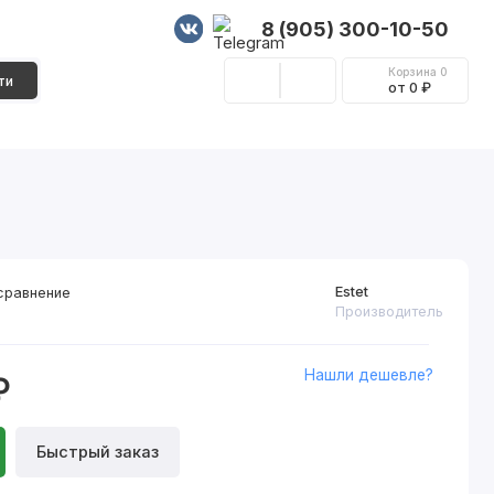
8 (905) 300-10-50
Корзина
0
ти
от 0 ₽
Стеновые панели
Фурнитура
Декор
Estet
сравнение
Производитель
Нашли дешевле?
₽
Быстрый заказ