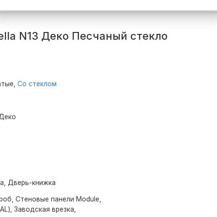
lla N13 Деко Песчаный стекло
атые,
Со стеклом
 Деко
ма, Дверь-книжка
роб, Стеновые панели Module,
AL), Заводская врезка,