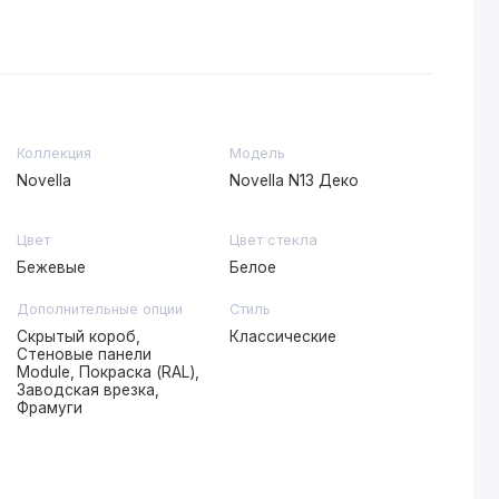
Коллекция
Модель
Novella
Novella N13 Деко
Цвет
Цвет стекла
Бежевые
Белое
Дополнительные опции
Стиль
Скрытый короб,
Классические
Стеновые панели
Module, Покраска (RAL),
Заводская врезка,
Фрамуги