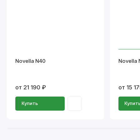
Novella N40
Novella
от 21 190 ₽
от 15 1
Купить
Купит