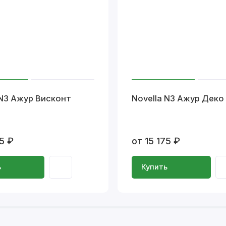
 N3 Ажур Висконт
Novella N3 Ажур Деко
75 ₽
от 15 175 ₽
ь
Купить