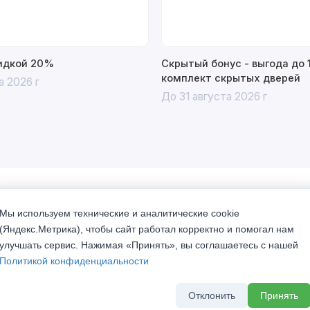
кидкой 20%
Скрытый бонус - выгода до 
комплект скрытых дверей
а 2026 г
До 31 августа 2026 г
Мы используем технические и аналитические cookie
(Яндекс.Метрика), чтобы сайт работал корректно и помогал нам
нтересно рассказанная история о прекрасных дверях.
улучшать сервис. Нажимая «Принять», вы соглашаетесь с нашей
рганично воплотились в современных материалах и
Политикой конфиденциальности
 геометрией и подчеркнут Ваш хороший вкус.
Отклонить
Принять