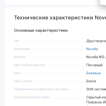
Технические характеристики Nove
Основные характеристики
Тип
Двустворч
Коллекция
Novella
Модель
Novella N13
Цвет производителя
Песчаный
Цвет
Бежевые
Цвет стекла
Белое
Применимые раздвижные системы
Shift систе
Дополнительные опции
Скрытый ко
Покраска (R