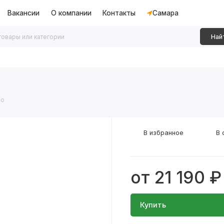
Вакансии
О компании
Контакты
Самара
Най
дки
Алюминиевые перегородки
Декоративные рейки
ло
В избранное
В 
от 21 190 ₽
Купить