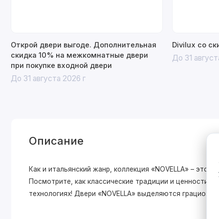
Открой двери выгоде. Дополнительная
Divilux со с
скидка 10% на межкомнатные двери
До 31 август
при покупке входной двери
До 31 августа 2026 г
Описание
Как и итальянский жанр, коллекция «NOVELLA» – это и
Посмотрите, как классические традиции и ценности о
технологиях! Двери «NOVELLA» выделяютcя грациозной