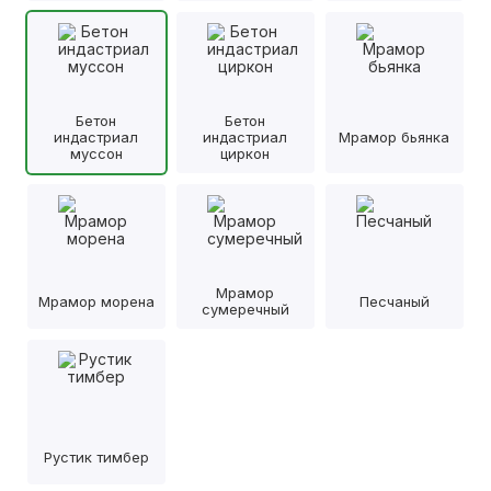
Бетон
Бетон
индастриал
индастриал
Мрамор бьянка
муссон
циркон
Мрамор
Мрамор морена
Песчаный
сумеречный
Рустик тимбер