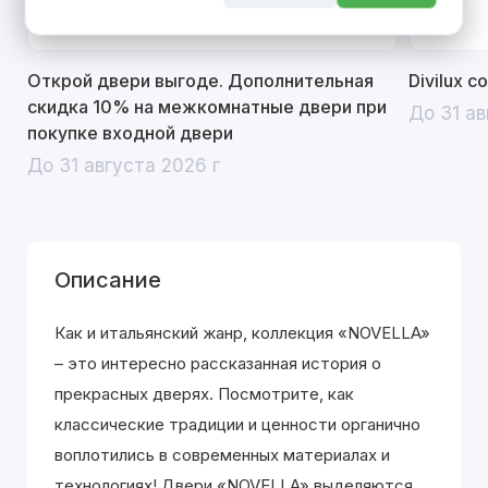
Открой двери выгоде. Дополнительная
Divilux 
скидка 10% на межкомнатные двери при
До 31 ав
покупке входной двери
До 31 августа 2026 г
Описание
Как и итальянский жанр, коллекция «NOVELLA»
– это интересно рассказанная история о
прекрасных дверях. Посмотрите, как
классические традиции и ценности органично
воплотились в современных материалах и
технологиях! Двери «NOVELLA» выделяютcя