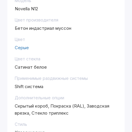
Модель
Novella N12
Цвет производителя
Бетон индастриал муссон
Цвет
Серые
Цвет стекла
Сатинат белое
Применимые раздвижные системы
Shift система
Дополнительные опции
Скрытый короб, Покраска (RAL), Заводская
врезка, Стекло триплекс
Стиль