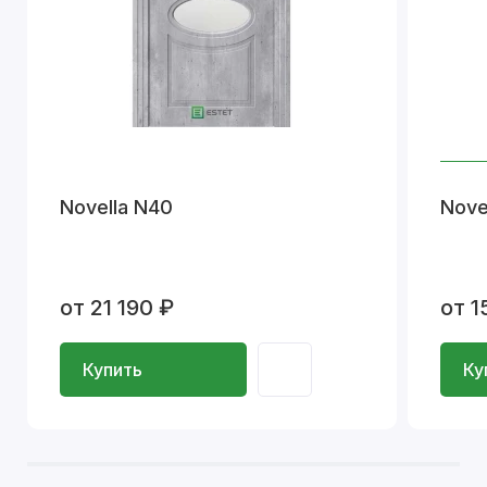
Novella N40
Nove
от 21 190 ₽
от 1
Купить
Ку