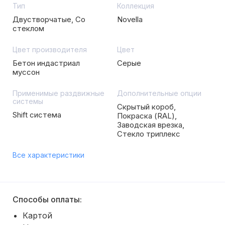
Тип
Коллекция
Двустворчатые, Со
Novella
стеклом
Цвет производителя
Цвет
Бетон индастриал
Серые
муссон
Применимые раздвижные
Дополнительные опции
системы
Скрытый короб,
Shift система
Покраска (RAL),
Заводская врезка,
Стекло триплекс
Все характеристики
Способы оплаты:
Картой