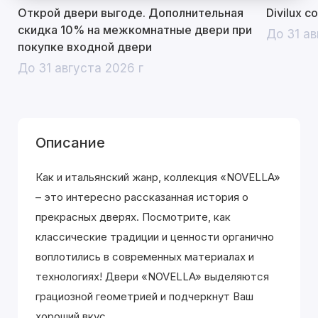
Открой двери выгоде. Дополнительная
Divilux 
скидка 10% на межкомнатные двери при
До 31 ав
покупке входной двери
До 31 августа 2026 г
Описание
Как и итальянский жанр, коллекция «NOVELLA»
– это интересно рассказанная история о
прекрасных дверях. Посмотрите, как
классические традиции и ценности органично
воплотились в современных материалах и
технологиях! Двери «NOVELLA» выделяютcя
грациозной геометрией и подчеркнут Ваш
хороший вкус.