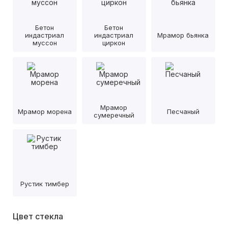
Бетон
Бетон
индастриал
индастриал
Мрамор бьянка
муссон
циркон
Мрамор
Мрамор морена
Песчаный
сумеречный
Рустик тимбер
Цвет стекла