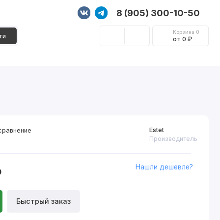
8 (905) 300-10-50
Корзина
0
ти
от 0 ₽
Стеновые панели
Фурнитура
Декор
Estet
сравнение
Производитель
Нашли дешевле?
₽
Быстрый заказ