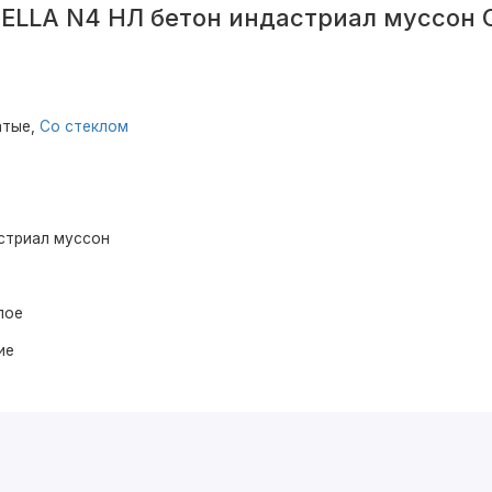
ELLA N4 НЛ бетон индастриал муссон С
атые,
Со стеклом
стриал муссон
лое
ие