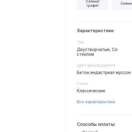
Сатинат
Сияни
графит
Характеристики
Тип
Двустворчатые, Со
стеклом
Цвет производителя
Бетон индастриал муссон
Стиль
Классические
Все характеристики
Способы оплаты: