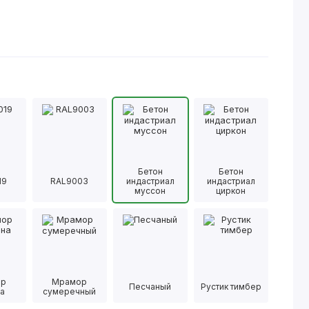
Бетон
Бетон
19
RAL9003
индастриал
индастриал
муссон
циркон
ор
Мрамор
Песчаный
Рустик тимбер
а
сумеречный