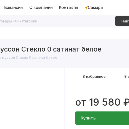
Вакансии
О компании
Контакты
Самара
Най
дки
Алюминиевые перегородки
Декоративные рейки
уссон Стекло 0 сатинат белое
 муссон Стекло 0 сатинат белое
В избранное
В 
от 19 580 
Купить