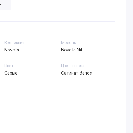
е
Коллекция
Модель
Novella
Novella N4
Цвет
Цвет стекла
Серые
Сатинат белое