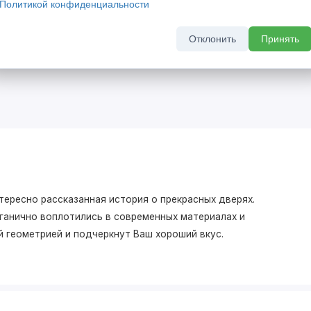
Политикой конфиденциальности
кидкой 20%
Скрытый бонус - выгода до 
комплект скрытых дверей
Отклонить
Принять
а 2026 г
До 31 августа 2026 г
нтересно рассказанная история о прекрасных дверях.
рганично воплотились в современных материалах и
 геометрией и подчеркнут Ваш хороший вкус.