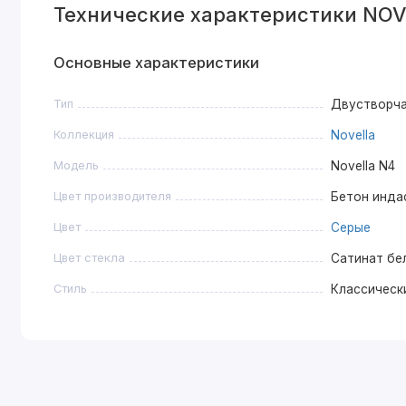
Технические характеристики NOV
Основные характеристики
Тип
Двустворч
Коллекция
Novella
Модель
Novella N4
Цвет производителя
Бетон инда
Цвет
Серые
Цвет стекла
Сатинат бе
Стиль
Классическ