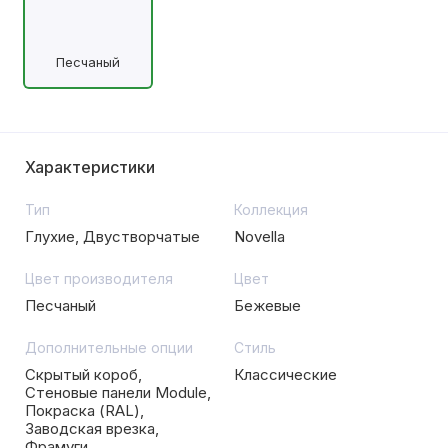
Песчаный
Характеристики
Тип
Коллекция
Глухие, Двустворчатые
Novella
Цвет производителя
Цвет
Песчаный
Бежевые
Дополнительные опции
Стиль
Скрытый короб,
Классические
Стеновые панели Module,
Покраска (RAL),
Заводская врезка,
Фрамуги