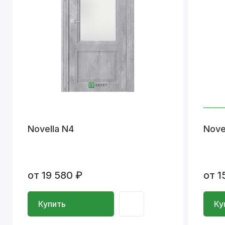
Novella N4
Nove
от 19 580 ₽
от 1
Купить
Ку