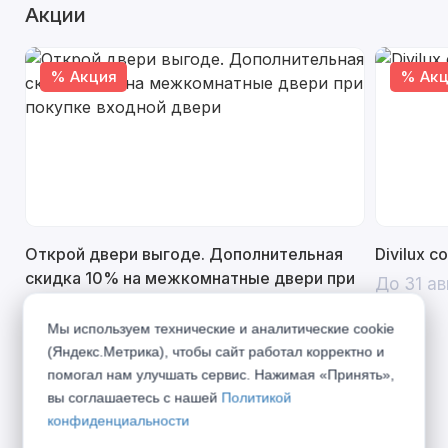
Акции
% Акция
% Акц
Открой двери выгоде. Дополнительная
Divilux 
скидка 10% на межкомнатные двери при
До 31 ав
покупке входной двери
Мы используем технические и аналитические cookie
До 31 августа 2026 г
(Яндекс.Метрика), чтобы сайт работал корректно и
помогал нам улучшать сервис. Нажимая «Принять»,
вы соглашаетесь с нашей
Политикой
конфиденциальности
Описание