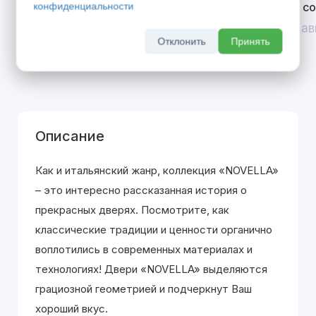
Открой двери выгоде. Дополнительная
Divilux 
конфиденциальности
скидка 10% на межкомнатные двери при
До 31 ав
покупке входной двери
Отклонить
Принять
До 31 августа 2026 г
Описание
Как и итальянский жанр, коллекция «NOVELLA»
– это интересно рассказанная история о
прекрасных дверях. Посмотрите, как
классические традиции и ценности органично
воплотились в современных материалах и
технологиях! Двери «NOVELLA» выделяютcя
грациозной геометрией и подчеркнут Ваш
хороший вкус.