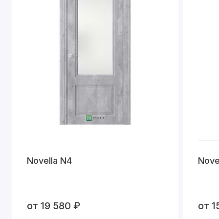
Novella N4
Nove
от 19 580 ₽
от 1