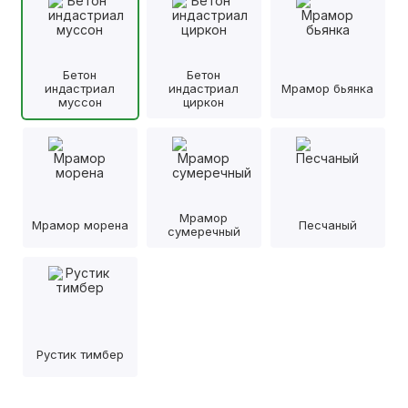
Бетон
Бетон
индастриал
индастриал
Мрамор бьянка
муссон
циркон
Мрамор
Мрамор морена
Песчаный
сумеречный
Рустик тимбер