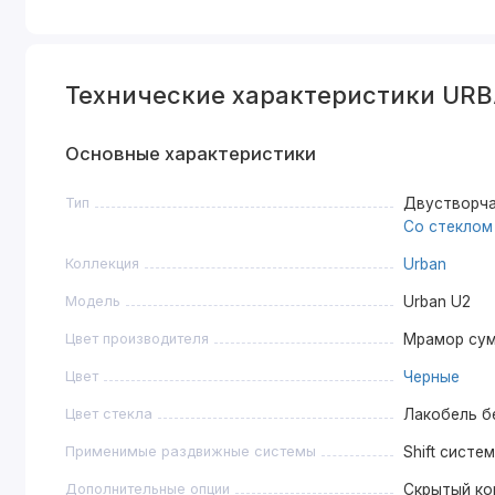
Технические характеристики UR
Основные характеристики
Тип
Двустворча
Со стеклом
Коллекция
Urban
Модель
Urban U2
Цвет производителя
Мрамор су
Цвет
Черные
Цвет стекла
Лакобель б
Применимые раздвижные системы
Shift систе
Дополнительные опции
Скрытый ко