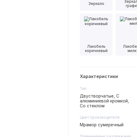
Зерка
Зеркало
графи
Лакобель
Лакобе
коричневый
милк
Характеристики
Тип
Двустворчатые, С
алюминиевой кромкой,
Со стеклом
Цвет производителя
Мрамор сумеречный
Применимые раздвижные