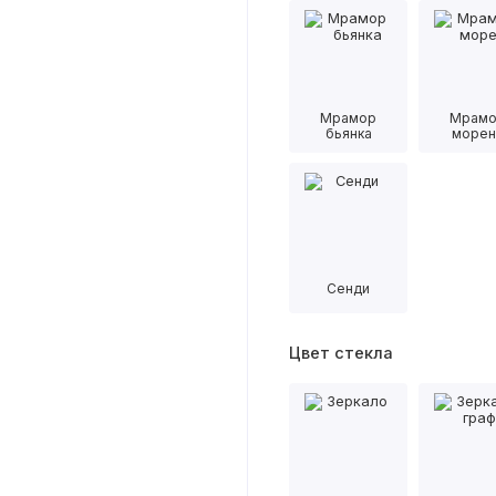
Мрамор
Мрам
бьянка
морен
Сенди
Цвет стекла