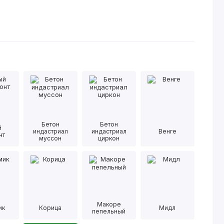
Бетон
Бетон
й
индастриал
индастриал
Венге
нт
муссон
циркон
Макоре
ик
Корица
Мидл
пепельный