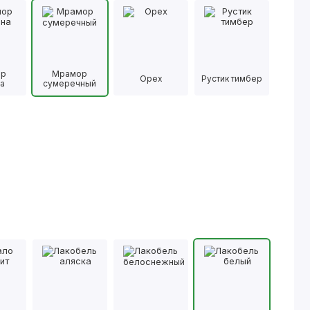
ор
Мрамор
Орех
Рустик тимбер
а
сумеречный