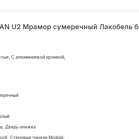
BAN U2 Мрамор сумеречный Лакобель 
тые, С алюминиевой кромкой,
меречный
елый
ма, Дверь-книжка
роб, Стеновые панели Module,