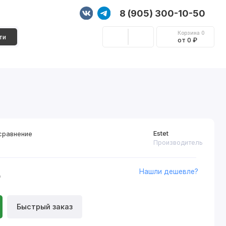
8 (905) 300-10-50
Корзина
0
ти
от 0 ₽
Стеновые панели
Фурнитура
Декор
Estet
сравнение
Производитель
Нашли дешевле?
₽
Быстрый заказ