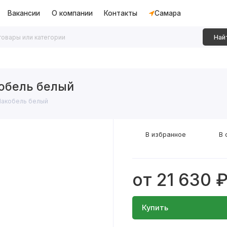
Вакансии
О компании
Контакты
Самара
Най
дки
Алюминиевые перегородки
Декоративные рейки
обель белый
Лакобель белый
В избранное
В 
от 21 630 
Купить