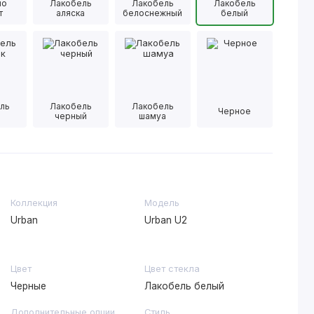
ло
Лакобель
Лакобель
Лакобель
т
аляска
белоснежный
белый
ль
Лакобель
Лакобель
Черное
черный
шамуа
Коллекция
Модель
Urban
Urban U2
Цвет
Цвет стекла
Черные
Лакобель белый
Дополнительные опции
Стиль