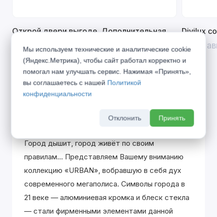
Открой двери выгоде. Дополнительная
Divilux 
скидка 10% на межкомнатные двери при
До 31 ав
Мы используем технические и аналитические cookie
покупке входной двери
(Яндекс.Метрика), чтобы сайт работал корректно и
До 31 августа 2026 г
помогал нам улучшать сервис. Нажимая «Принять»,
вы соглашаетесь с нашей
Политикой
конфиденциальности
Описание
Отклонить
Принять
Город дышит, город живёт по своим
правилам... Представляем Вашему вниманию
коллекцию «URBAN», вобравшую в себя дух
современного мегаполиса. Символы города в
21 веке — алюминиевая кромка и блеск стекла
— стали фирменными элементами данной