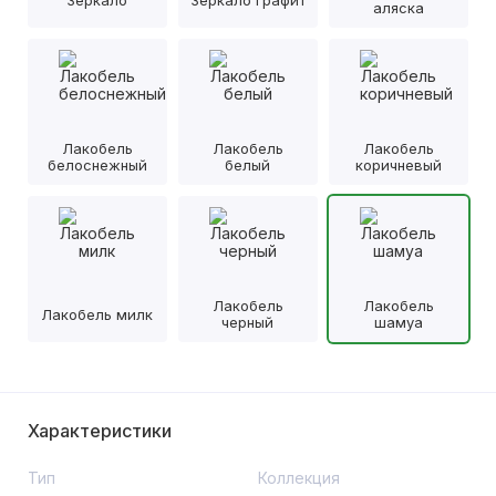
аляска
Лакобель
Лакобель
Лакобель
белоснежный
белый
коричневый
Лакобель
Лакобель
Лакобель милк
черный
шамуа
Характеристики
Тип
Коллекция