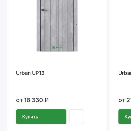
Urban UP13
Urba
от 18 330 ₽
от 2
Купить
Ку