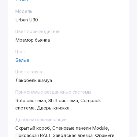
Модель
Urban U30
Цвет производителя
Мрамор бьянка
Цвет
Белые
Цвет стекла
Лакобель шамуа
Применимые раздвижные системы
Roto система, Shift система, Compack
система, Дверь-книжка
Дополнительные опции
Скрытый короб, Стеновые панели Module,
Покраска (RAL), Заводская врезка, Фрамуги