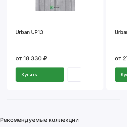
Urban UP13
Urba
от 18 330 ₽
от 2
Купить
Ку
Рекомендуемые коллекции