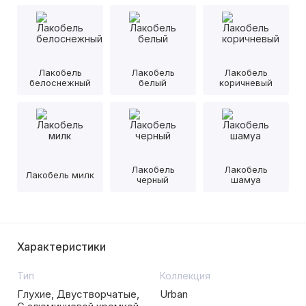
Лакобель
Лакобель
Лакобель
белоснежный
белый
коричневый
Лакобель
Лакобель
Лакобель милк
черный
шамуа
Характеристики
Тип
Коллекция
Глухие, Двустворчатые,
Urban