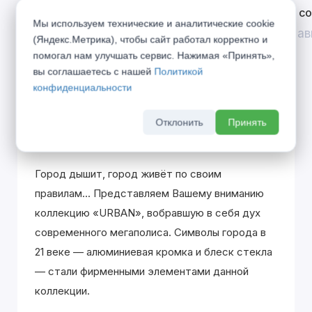
Открой двери выгоде. Дополнительная
Divilux 
Мы используем технические и аналитические cookie
скидка 10% на межкомнатные двери при
До 31 ав
(Яндекс.Метрика), чтобы сайт работал корректно и
покупке входной двери
помогал нам улучшать сервис. Нажимая «Принять»,
До 31 августа 2026 г
вы соглашаетесь с нашей
Политикой
конфиденциальности
Отклонить
Принять
Описание
Город дышит, город живёт по своим
правилам... Представляем Вашему вниманию
коллекцию «URBAN», вобравшую в себя дух
современного мегаполиса. Символы города в
21 веке — алюминиевая кромка и блеск стекла
— стали фирменными элементами данной
коллекции.