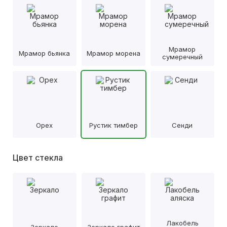
Мрамор
Мрамор бьянка
Мрамор морена
сумеречный
Орех
Рустик тимбер
Сенди
Цвет стекла
Лакобель
Зеркало
Зеркало графит