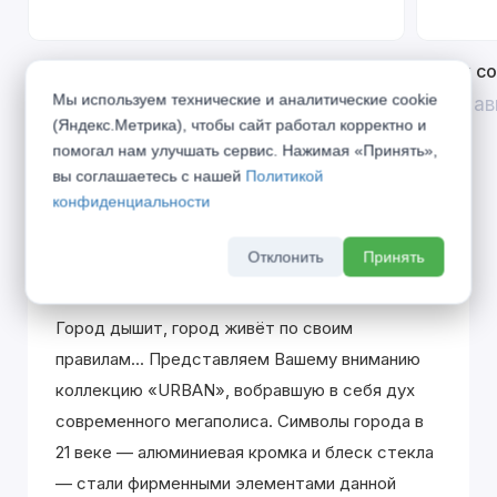
Открой двери выгоде. Дополнительная
Divilux 
скидка 10% на межкомнатные двери при
Мы используем технические и аналитические cookie
До 31 ав
покупке входной двери
(Яндекс.Метрика), чтобы сайт работал корректно и
помогал нам улучшать сервис. Нажимая «Принять»,
До 31 августа 2026 г
вы соглашаетесь с нашей
Политикой
конфиденциальности
Отклонить
Принять
Описание
Город дышит, город живёт по своим
правилам... Представляем Вашему вниманию
коллекцию «URBAN», вобравшую в себя дух
современного мегаполиса. Символы города в
21 веке — алюминиевая кромка и блеск стекла
— стали фирменными элементами данной