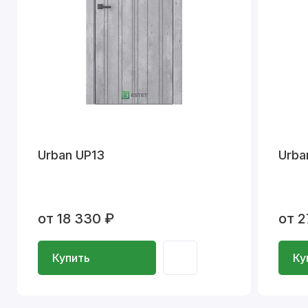
Urban UP13
Urba
от 18 330 ₽
от 2
Купить
Ку