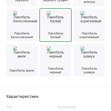
аляска
Лакобель
Лакобель
Лакобель
белоснежный
белый
коричневый
Лакобель
Лакобель
Лакобель милк
черный
шамуа
Характеристики
Тип
Коллекция