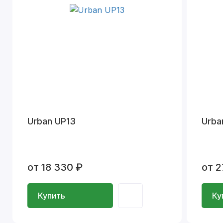
Urban UP13
Urba
от 18 330 ₽
от 2
Купить
Ку