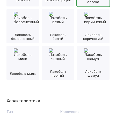
аляска
Лакобель
Лакобель
Лакобель
белоснежный
белый
коричневый
Лакобель
Лакобель
Лакобель милк
черный
шамуа
Характеристики
Тип
Коллекция