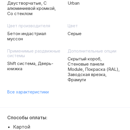
Двустворчатые, С
Urban
алюминиевой кромкой,
Со стеклом
Цвет производителя
Цвет
Бетон индастриал
Серые
муссон
Применимые раздвижные
Дополнительные опции
системы
Скрытый короб,
Shift система, Дверь-
Стеновые панели
книжка
Module, Покраска (RAL),
Заводская врезка,
Фрамуги
Все характеристики
Способы оплаты:
Картой