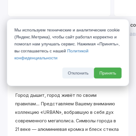
Открой двери выгоде. Дополнительная
Divilux 
Мы используем технические и аналитические cookie
скидка 10% на межкомнатные двери при
До 31 ав
(Яндекс.Метрика), чтобы сайт работал корректно и
покупке входной двери
помогал нам улучшать сервис. Нажимая «Принять»,
До 31 августа 2026 г
вы соглашаетесь с нашей
Политикой
конфиденциальности
Отклонить
Принять
Описание
Город дышит, город живёт по своим
правилам... Представляем Вашему вниманию
коллекцию «URBAN», вобравшую в себя дух
современного мегаполиса. Символы города в
21 веке — алюминиевая кромка и блеск стекла