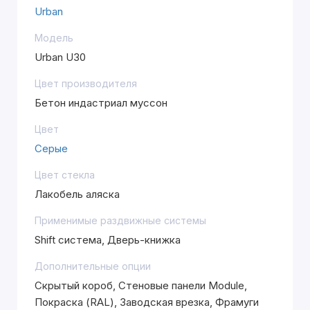
Urban
Модель
Urban U30
Цвет производителя
Бетон индастриал муссон
Цвет
Серые
Цвет стекла
Лакобель аляска
Применимые раздвижные системы
Shift система, Дверь-книжка
Дополнительные опции
Скрытый короб, Стеновые панели Module,
Покраска (RAL), Заводская врезка, Фрамуги