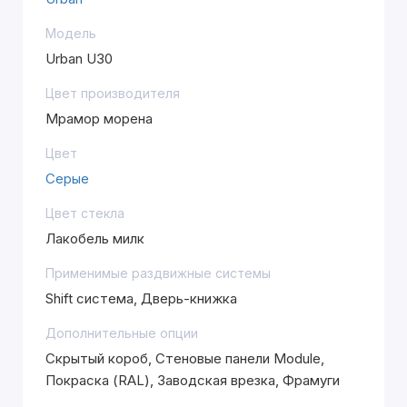
Модель
Urban U30
Цвет производителя
Мрамор морена
Цвет
Серые
Цвет стекла
Лакобель милк
Применимые раздвижные системы
Shift система, Дверь-книжка
Дополнительные опции
Скрытый короб, Стеновые панели Module,
Покраска (RAL), Заводская врезка, Фрамуги