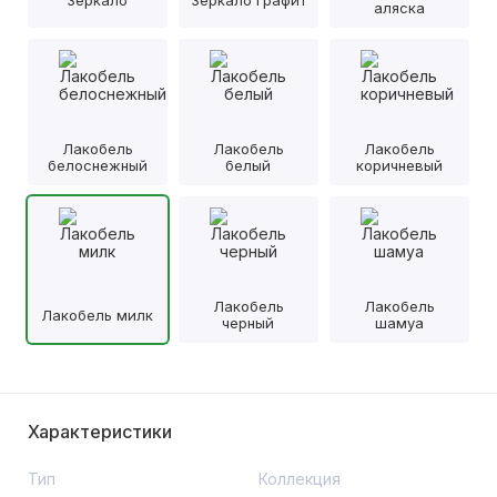
аляска
Лакобель
Лакобель
Лакобель
белоснежный
белый
коричневый
Лакобель
Лакобель
Лакобель милк
черный
шамуа
Характеристики
Тип
Коллекция