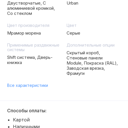
Двустворчатые, С
Urban
алюминиевой кромкой,
Со стеклом
Цвет производителя
Цвет
Мрамор морена
Серые
Применимые раздвижные
Дополнительные опции
системы
Скрытый короб,
Shift система, Дверь-
Стеновые панели
книжка
Module, Покраска (RAL),
Заводская врезка,
Фрамуги
Все характеристики
Способы оплаты:
Картой
Наличными