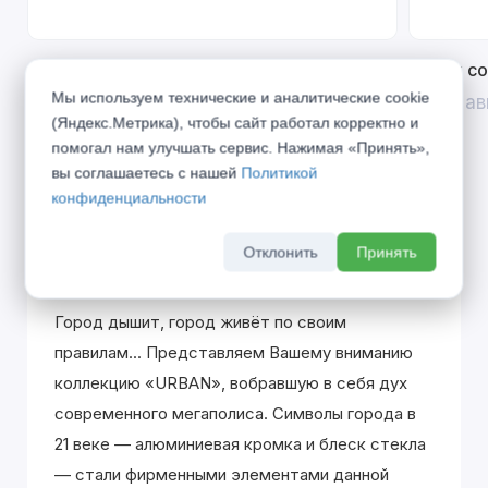
Открой двери выгоде. Дополнительная
Divilux 
скидка 10% на межкомнатные двери при
Мы используем технические и аналитические cookie
До 31 ав
покупке входной двери
(Яндекс.Метрика), чтобы сайт работал корректно и
помогал нам улучшать сервис. Нажимая «Принять»,
До 31 августа 2026 г
вы соглашаетесь с нашей
Политикой
конфиденциальности
Отклонить
Принять
Описание
Город дышит, город живёт по своим
правилам... Представляем Вашему вниманию
коллекцию «URBAN», вобравшую в себя дух
современного мегаполиса. Символы города в
21 веке — алюминиевая кромка и блеск стекла
— стали фирменными элементами данной