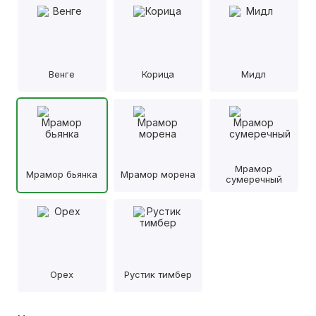
Венге
Корица
Мидл
Мрамор
Мрамор бьянка
Мрамор морена
сумеречный
Орех
Рустик тимбер