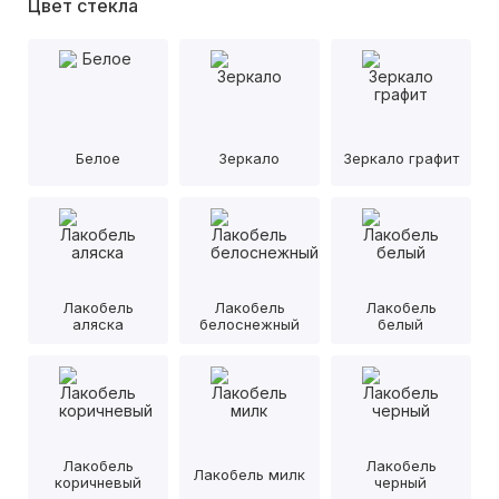
Цвет стекла
Белое
Зеркало
Зеркало графит
Лакобель
Лакобель
Лакобель
аляска
белоснежный
белый
Лакобель
Лакобель
Лакобель милк
коричневый
черный