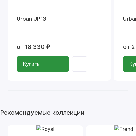
Urban UP13
Urba
от 18 330 ₽
от 2
Купить
Ку
Рекомендуемые коллекции