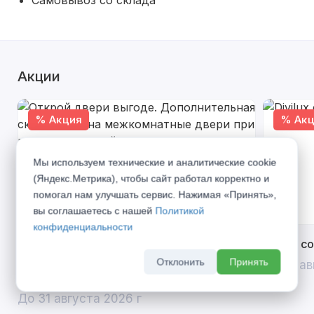
Самовывоз со склада
Акции
% Акция
% Акц
Мы используем технические и аналитические cookie
(Яндекс.Метрика), чтобы сайт работал корректно и
помогал нам улучшать сервис. Нажимая «Принять»,
вы соглашаетесь с нашей
Политикой
конфиденциальности
Открой двери выгоде. Дополнительная
Divilux 
скидка 10% на межкомнатные двери при
Отклонить
Принять
До 31 ав
покупке входной двери
До 31 августа 2026 г