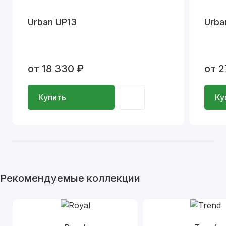
Urban UP13
Urba
от 18 330 ₽
от 2
Купить
Ку
Рекомендуемые коллекции