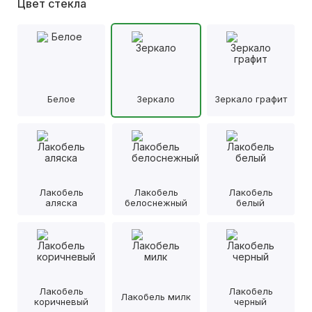
Цвет стекла
Белое
Зеркало
Зеркало графит
Лакобель
Лакобель
Лакобель
аляска
белоснежный
белый
Лакобель
Лакобель
Лакобель милк
коричневый
черный