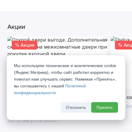
Акции
% Акция
% Акц
Мы используем технические и аналитические cookie
(Яндекс.Метрика), чтобы сайт работал корректно и
помогал нам улучшать сервис. Нажимая «Принять»,
вы соглашаетесь с нашей
Политикой
конфиденциальности
Открой двери выгоде. Дополнительная
Divilux 
скидка 10% на межкомнатные двери при
До 31 ав
Отклонить
Принять
покупке входной двери
До 31 августа 2026 г