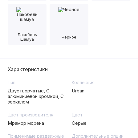
Лакобель
Черное
шамуа
Характеристики
Тип
Коллекция
Двустворчатые, С
Urban
алюминиевой кромкой, С
зеркалом
Цвет производителя
Цвет
Мрамор морена
Серые
Применимые раздвижные
Дополнительные опции