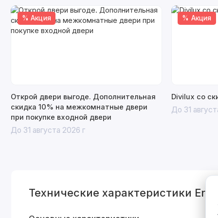
% Акция
% Акция
Открой двери выгоде. Дополнительная
Divilux со с
скидка 10% на межкомнатные двери
До 31 август
при покупке входной двери
До 31 августа 2026 г
Технические характеристики Era