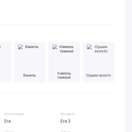
Камень
Ваниль
Оушен золото
темный
Коллекция
Модель
Era
Era 3