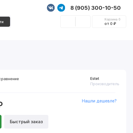
8 (905) 300-10-50
Корзина
0
ти
от 0 ₽
Стеновые панели
Фурнитура
Декор
Estet
сравнение
Производитель
Нашли дешевле?
₽
Быстрый заказ