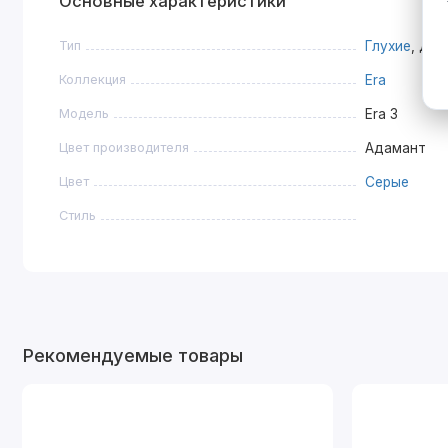
Основные характеристики
Тип
Глухие
, Дв
Коллекция
Era
Модель
Era 3
Цвет производителя
Адамант
Цвет
Серые
Стиль
Рекомендуемые товары